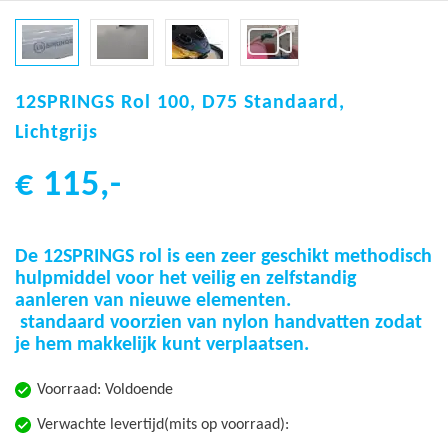
Ga
naar
12SPRINGS Rol 100, D75 Standaard,
het
Lichtgrijs
begin
van
€ 115,-
de
afbeeldingen-
gallerij
De 12SPRINGS rol is een zeer geschikt methodisch
hulpmiddel voor het veilig en zelfstandig
aanleren van nieuwe elementen.
standaard voorzien van nylon handvatten zodat
je hem makkelijk kunt verplaatsen.
Voorraad:
Voldoende
Verwachte levertijd(mits op voorraad):