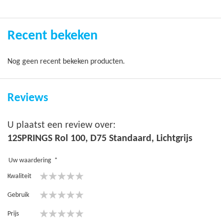
Recent bekeken
Nog geen recent bekeken producten.
Reviews
U plaatst een review over:
12SPRINGS Rol 100, D75 Standaard, Lichtgrijs
Uw waardering
Kwaliteit
1
2
3
4
5
Gebruik
star
stars
stars
stars
stars
1
2
3
4
5
Prijs
star
stars
stars
stars
stars