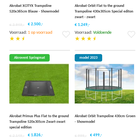
Akrobat XCITYX Trampoline
Akrobat Orbit Flat to the ground
520x365cm Blauw - Showmodel
Trampoline 430x305cm Special editon
zwart - zwart
€ 2.500,-
€ 3.949,-
€ 1.249,-
Voorraad:
1 op voorraad
Voorraad:
Voldoende
Voeg
Vo
toe
to
aan
aa
verlanglijst
ver
Akrovent Springmat
model 2023
Akrobat Primus Plus Flat to the ground
Akrobat Orbit Trampoline 430cm Groen
Trampoline 520x305cm Zwart-zwart
- Showmodel
special edition
€ 1.826,-
€ 499,-
€ 2.149,-
€ 999,-