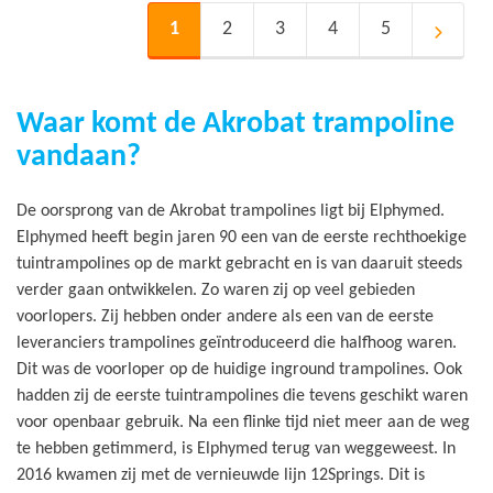
Pagina
U lees momenteel pagina
Pagina
Pagina
Pagina
Pagina
1
2
3
4
5
Pagina
Volgen
Waar komt de Akrobat trampoline
vandaan?
De oorsprong van de Akrobat trampolines ligt bij Elphymed.
Elphymed heeft begin jaren 90 een van de eerste rechthoekige
tuintrampolines op de markt gebracht en is van daaruit steeds
verder gaan ontwikkelen. Zo waren zij op veel gebieden
voorlopers. Zij hebben onder andere als een van de eerste
leveranciers trampolines geïntroduceerd die halfhoog waren.
Dit was de voorloper op de huidige inground trampolines. Ook
hadden zij de eerste tuintrampolines die tevens geschikt waren
voor openbaar gebruik. Na een flinke tijd niet meer aan de weg
te hebben getimmerd, is Elphymed terug van weggeweest. In
2016 kwamen zij met de vernieuwde lijn 12Springs. Dit is