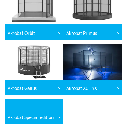
Akrobat Orbit
Akrobat Primus
Akrobat Gallus
Akrobat XCITYX
Akrobat Special edition