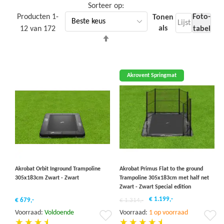
Sorteer op
Producten
1
-
Foto-
Tonen
Lijst
als
12
van
172
tabel
Van
hoog
naar
laag
Akrovent Springmat
sorteren
Akrobat Orbit Inground Trampoline
Akrobat Primus Flat to the ground
305x183cm Zwart - Zwart
Trampoline 305x183cm met half net
Zwart - Zwart Special edition
€ 1.199,-
€ 679,-
€ 1.314,-
Voorraad:
Voldoende
Voorraad:
1 op voorraad
Voeg
Vo