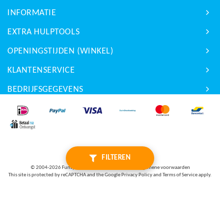
INFORMATIE
EXTRA HULPTOOLS
OPENINGSTIJDEN (WINKEL)
KLANTENSERVICE
BEDRIJFSGEGEVENS
FILTEREN
© 2004-2026
Funty Privacybeleid
|
Disclaimer
|
Algemene voorwaarden
This site is protected by reCAPTCHA and the Google
Privacy Policy
and
Terms of Service
apply.