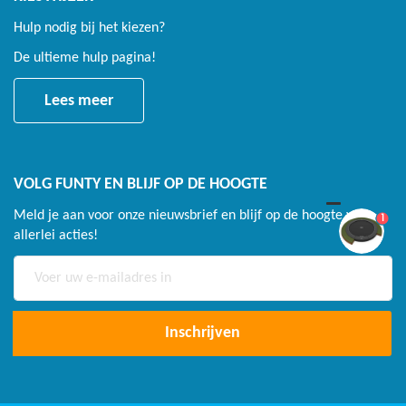
Hulp nodig bij het kiezen?
De ultieme hulp pagina!
Lees meer
VOLG FUNTY EN BLIJF OP DE HOOGTE
Meld je aan voor onze nieuwsbrief en blijf op de hoogte van
1
allerlei acties!
Abonneer
u
op
onze
Inschrijven
nieuwsbrief