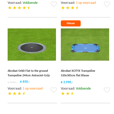
Voorraad:
Voldoende
Voorraad:
1 op voorraad
Voeg
Vo
toe
to
aan
aa
verlanglijst
ver
Nieuw
Akrobat Orbit Flat to the ground
Akrobat XCITYX Trampoline
Trampoline 244cm Antraciet-Grijs
520x365cm flat Blauw
€ 650,-
€ 699,-
€ 2.990,-
Voorraad:
1 op voorraad
Voorraad:
Voldoende
Voeg
Vo
toe
to
aan
aa
verlanglijst
ver