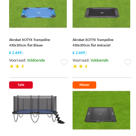
Akrobat XCITYX Trampoline
Akrobat XCITYX Trampoline
430x305cm flat Blauw
430x305cm flat Antraciet
€ 2.449,-
€ 2.449,-
Voorraad:
Voldoende
Voorraad:
Voldoende
Voeg
Vo
toe
to
aan
aa
verlanglijst
ver
Sale
Nieuw