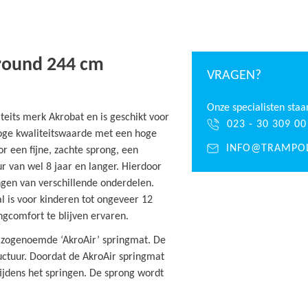
ground 244 cm
VRAGEN?
Onze specialisten staa
teits merk Akrobat en is geschikt voor
023 - 30 309 00
hoge kwaliteitswaarde met een hoge
INFO@TRAMPOL
r een fijne, zachte sprong, een
r van wel 8 jaar en langer. Hierdoor
gen van verschillende onderdelen.
 is voor kinderen tot ongeveer 12
gcomfort te blijven ervaren.
en zogenoemde ‘AkroAir’ springmat. De
uctuur. Doordat de AkroAir springmat
ijdens het springen. De sprong wordt
st 64 veren, met een gemiddelde
g.