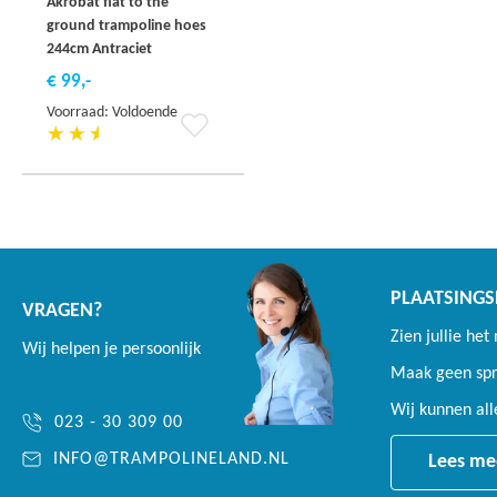
Akrobat flat to the
ground trampoline hoes
244cm Antraciet
€ 99,-
Voorraad: Voldoende
Voeg
toe
aan
verlanglijst
PLAATSINGS
VRAGEN?
Zien jullie het
Wij helpen je persoonlijk
Maak geen spro
Wij kunnen al
023 - 30 309 00
INFO@TRAMPOLINELAND.NL
Lees me