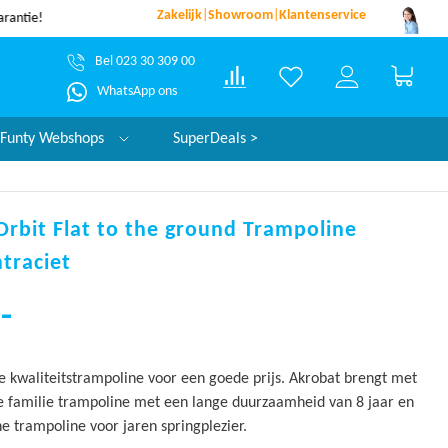
Zakelijk
|
Showroom
|
Klantenservice
dezelfde werkdag verzonden*
garantie!
Bel 023 30 309 00
Winke
WhatsApp ons
Funty Webshops
SuperDeals >
Orbit Flat to the ground Trampoline
traciet
-
e kwaliteitstrampoline voor een goede prijs. Akrobat brengt met
de familie trampoline met een lange duurzaamheid van 8 jaar en
jne trampoline voor jaren springplezier.