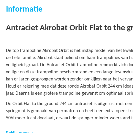
Informatie
Antraciet Akrobat Orbit Flat to the 
De top trampoline Akrobat Orbit is het instap model van het kwali
de hele familie. Akrobat staat bekend om haar trampolines van 
veiligheidsgraad. De Antraciet Orbit trampoline kenmerkt zich doo
veilige en dikke trampoline beschermrand en een lange levensduu
kan er jaren gesprongen worden zonder omkijken naar het vervan
Houd er rekening mee dat deze ronde Akrobat Orbit 244 cm ideaal
jaar. Daarna is een grotere trampoline gewenst om optimaal sprin
De Orbit Flat to the ground 244 cm antraciet is uitgerust met e
springmat is gemaakt van permatron en heeft een extra open str
50% meer lucht doorlaat, ervaart de springer minder weerstand t
hierdoor als fijn en soepel ervaren. De combinatie van maar lief
lengte van 21,5 cm, zorgt voor een zachte en comfortabele spron