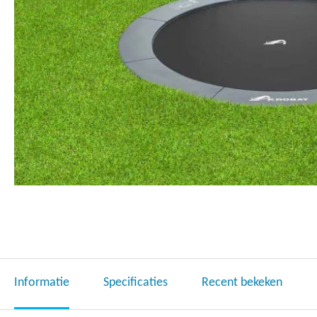
Ga
naar
het
begin
van
de
Informatie
Specificaties
Recent bekeken
afbeeldingen-
gallerij