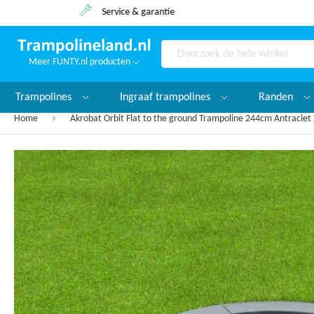
Service & garantie
Meer FUNTY.nl producten
Search
Trampolines
Ingraaf trampolines
Randen
Home
Akrobat Orbit Flat to the ground Trampoline 244cm Antraciet
Ga
naar
het
einde
van
de
afbeeldingen-
gallerij