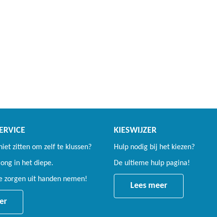
ERVICE
KIESWIJZER
 niet zitten om zelf te klussen?
Hulp nodig bij het kiezen?
ng in het diepe.
De ultieme hulp pagina!
le zorgen uit handen nemen!
Lees meer
er