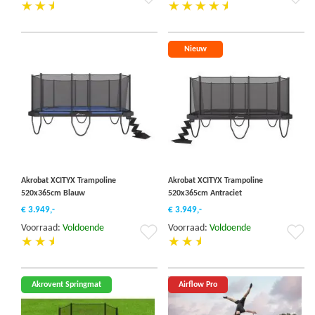
toe
to
aan
aa
verlanglijst
ver
Nieuw
Akrobat XCITYX Trampoline
Akrobat XCITYX Trampoline
520x365cm Blauw
520x365cm Antraciet
€ 3.949,-
€ 3.949,-
Voorraad:
Voldoende
Voorraad:
Voldoende
Voeg
Vo
toe
to
aan
aa
verlanglijst
ver
Akrovent Springmat
Airflow Pro