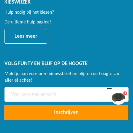
KIESWIJZER
Hulp nodig bij het kiezen?
De ultieme hulp pagina!
Lees meer
VOLG FUNTY EN BLIJF OP DE HOOGTE
Meld je aan voor onze nieuwsbrief en blijf op de hoogte van
allerlei acties!
Abonneer
1
u
op
onze
Inschrijven
nieuwsbrief