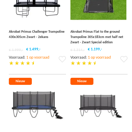
Akrobat Primus Challenger Trampoline
Akrobat Primus Flat to the ground
430x305cm Zwart - 2ekans
Trampoline 305x183cm met half net
Zwart - Zwart Special edition
€ 1.499,-
€ 1.199,-
€ 1.999,-
€ 1.314,-
Voorraad:
1 op voorraad
Voorraad:
1 op voorraad
Voeg
Vo
toe
to
aan
aa
verlanglijst
ver
Nieuw
Nieuw