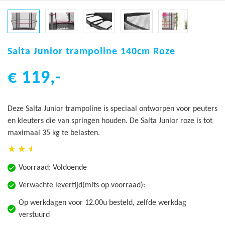
Ga
naar
Salta Junior trampoline 140cm Roze
het
€ 119,-
begin
van
de
Deze Salta Junior trampoline is speciaal ontworpen voor peuters
afbeeldingen-
en kleuters die van springen houden. De Salta Junior roze is tot
gallerij
maximaal 35 kg te belasten.
Voorraad:
Voldoende
Verwachte levertijd(mits op voorraad):
Op werkdagen voor 12.00u besteld, zelfde werkdag
verstuurd