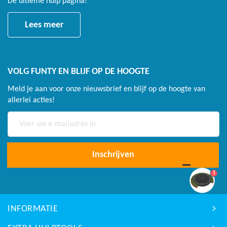
De ultieme hulp pagina!
Lees meer
VOLG FUNTY EN BLIJF OP DE HOOGTE
Meld je aan voor onze nieuwsbrief en blijf op de hoogte van
allerlei acties!
Abonneer
u
op
onze
Inschrijven
nieuwsbrief
1
INFORMATIE