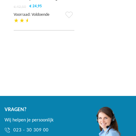
€ 24,95
€ 42,50
Voeg
Voorraad: Voldoende
toe
aan
verlanglijst
VRAGEN?
Wij helpen je persoonlijk
023 - 30 309 00