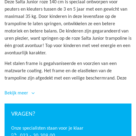
Deze Salta Junior roze 140 cm is speciaal ontworpen voor
peuters en kleuters tussen de 3 en 5 jaar met een gewicht van
maximaal 35 kg. Door kinderen in deze levensfase op de
trampoline te laten springen, ontwikkelen ze een betere
motoriek en betere balans. De kinderen zijn gegarandeerd van
uren plezier, want springen op de roze Salta Junior trampoline is
één groot avontuur! Top voor kinderen met veel energie en een
avontuurlijk karakter.
Het stalen frame is gegalvaniseerde en voorzien van een
matzwarte coating. Het frame en de elastieken van de
trampoline zijn afgedekt met een veilige beschermrand. Deze
rand beschermd niet alleen de onderdelen maar met name de
kleine kinderen. Door de veiligheidsrand kunnen handen of
Bekijk meer
voeten niet tussen de elastieken verstrikt raken.
De Salta Junior roze is voorzien van springelastieken en een
VRAGEN?
kleine springmat. De vering van de trampoline is zodanig
afgesteld dat deze optimaal en comfortabel springt voor deze
Onze specialisten staan voor je klaar
doelgroep. Omdat de Salta Junior gebruik maakt van een
023 - 30 309 00