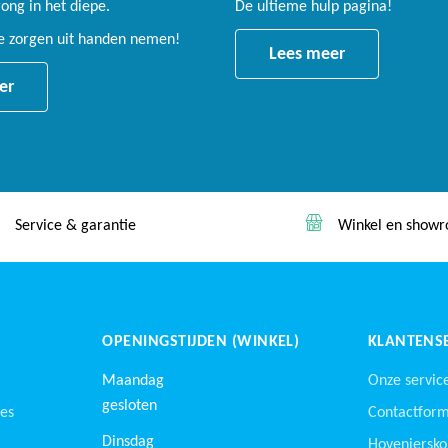
ng in het diepe.
De ultieme hulp pagina!
le zorgen uit handen nemen!
Lees meer
er
Winkel en showroom
Lage prijs garan
OPENINGSTIJDEN (WINKEL)
KLANTENSE
Maandag
Onze servic
gesloten
nes
Contactform
Dinsdag
Hoveniersko