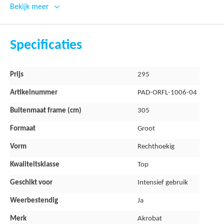
Bekijk meer
Kenmerken Akrobat Orbit faltground
305x183cm Antraciet
Specificaties
Hoge kwaliteit beschermrand voor veiligheid bij valpartijen
Meer
Dikke zwarte PVC rand van 0,6 mm
Prijs
295
informatie
Extra dik closed cell foam van 3 cm
Artikelnummer
PAD-ORFL-1006-04
Breedte van 38 cm om de veren en het frame netjes af te dic
Buitenmaat frame (cm)
305
Garantie
Formaat
Groot
Vorm
Rechthoekig
3 jaar
Kwaliteitsklasse
Top
Geschikt voor
Intensief gebruik
Weerbestendig
Ja
Merk
Akrobat