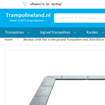
Service & garantie
Meer FUNTY.nl producten
Search
Trampolines
Ingraaf trampolines
Randen
Home
Akrobat Orbit Flat to the ground Trampoline rand 305x183cm 
Ga
naar
het
einde
van
de
afbeeldingen-
gallerij