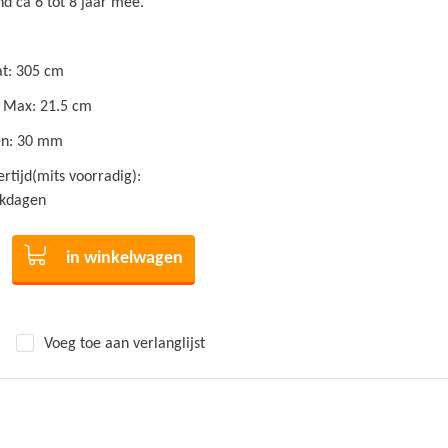
d ca 6 tot 8 jaar mee.
t: 305 cm
 Max: 21.5 cm
en: 30 mm
rtijd(mits voorradig):
rkdagen
in winkelwagen
Voeg toe aan verlanglijst