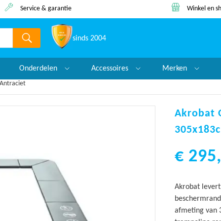
Winkel en showroom
Lage prijs 
sinds 2004
Onderdelen
Accessoires
Merken
Antraciet
Akrobat 
305x183c
€ 295,
Akrobat levert
beschermrand i
afmeting van 