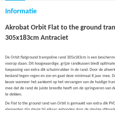
gallerij
Informatie
Akrobat Orbit Flat to the ground tra
305x183cm Antraciet
De Orbit flatground trampoline rand 305x183cm is een bescherm
voorop staan. Dit hoogwaardige, grijze randkussen biedt optimale
toepassing van extra dik schuimrubber in de rand. Door de afwerk
bestand tegen regen en zon en gaat deze minimaal 8 jaar mee. D
keuze wanneer het aankomt op het vervangen van de huidige tra
mee dat de rand de juiste breedte heeft om de springveren van de
te dekken.
De Flat to the ground rand van Orbit is gemaakt van extra dik PV
elementen zijn stevig bij elkaar gebonden door de stevige stikna