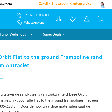
Zakelijk
|
Showroom
|
Klantenservice
dezelfde werkdag verzonden*
garantie!
Bel 023 30 309 00
Winke
WhatsApp ons
Funty Webshops
SuperDeals >
Orbit Flat to the ground Trampoline rand
m Antraciet
-
 uitstekende randkussens van topkwaliteit! Deze Orbit
s geschikt voor alle Flat to the ground trampolines met een
305x183 cm. Door de hoogwaardige materialen gaat de