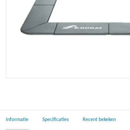
Ga
naar
het
begin
van
Informatie
Specificaties
Recent bekeken
de
afbeeldingen-