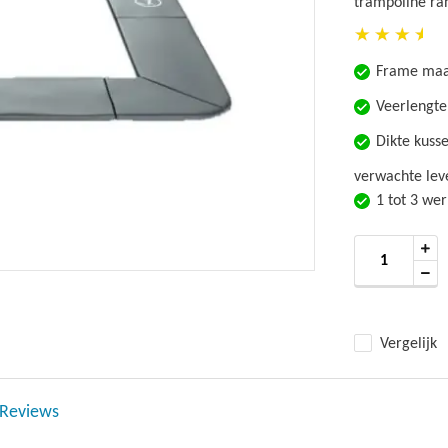
trampoline ran
Frame maa
Veerlengte
Dikte kuss
verwachte leve
1 tot 3 we
Vergelijk
Reviews