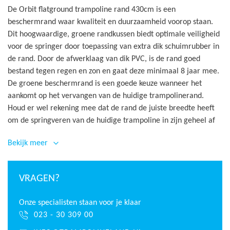
De Orbit flatground trampoline rand 430cm is een
beschermrand waar kwaliteit en duurzaamheid voorop staan.
Dit hoogwaardige, groene randkussen biedt optimale veiligheid
voor de springer door toepassing van extra dik schuimrubber in
de rand. Door de afwerklaag van dik PVC, is de rand goed
bestand tegen regen en zon en gaat deze minimaal 8 jaar mee.
De groene beschermrand is een goede keuze wanneer het
aankomt op het vervangen van de huidige trampolinerand.
Houd er wel rekening mee dat de rand de juiste breedte heeft
om de springveren van de huidige trampoline in zijn geheel af
te dekken.
Bekijk meer
De Flat to the ground rand van Orbit is gemaakt van extra dik
PVC van 0,6 mm. De groene verschillende elementen zijn stevig
bij elkaar gebonden door de stevige stiknaden.
VRAGEN?
Kenmerken Akrobat Orbit Flat to
Onze specialisten staan voor je klaar
023 - 30 309 00
the ground trampoline rand 430cm