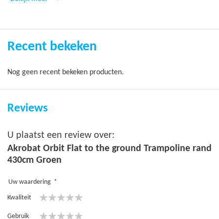
Recent bekeken
Nog geen recent bekeken producten.
Reviews
U plaatst een review over:
Akrobat Orbit Flat to the ground Trampoline rand
430cm Groen
Uw waardering
Kwaliteit
1
2
3
4
5
Gebruik