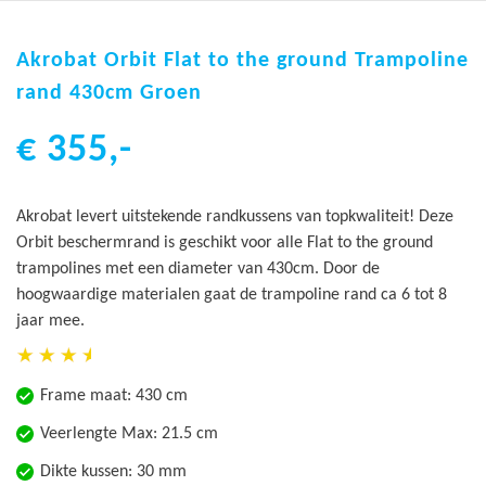
Ga
naar
Akrobat Orbit Flat to the ground Trampoline
het
rand 430cm Groen
begin
van
€ 355,-
de
afbeeldingen-
gallerij
Akrobat levert uitstekende randkussens van topkwaliteit! Deze
Orbit beschermrand is geschikt voor alle Flat to the ground
trampolines met een diameter van 430cm. Door de
hoogwaardige materialen gaat de trampoline rand ca 6 tot 8
jaar mee.
Frame maat: 430 cm
Veerlengte Max: 21.5 cm
Dikte kussen: 30 mm