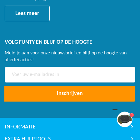
Lees meer
VOLG FUNTY EN BLIJF OP DE HOOGTE
Meld je aan voor onze nieuwsbrief en blijf op de hoogte van
allerlei acties!
Abonneer
u
op
onze
Inschrijven
nieuwsbrief
1
INFORMATIE
EXTRA HULPTOOLS