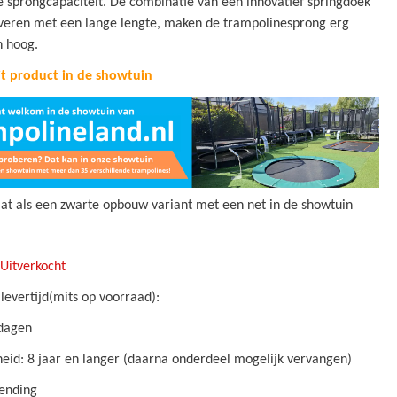
e sprongcapaciteit. De combinatie van een innovatief springdoek
gveren met een lange lengte, maken de trampolinesprong erg
 hoog.
dit product in de showtuin
aat als een zwarte opbouw variant met een net in de showtuin
Uitverkocht
levertijd(mits op voorraad):
kdagen
id: 8 jaar en langer (daarna onderdeel mogelijk vervangen)
zending