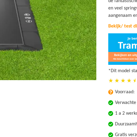
de fantastisch
en veel sprin
aangenaam en
Bekijk/ test 
*Dit model st
Voorraad:
Verwachte 
1 a 2 wer
Duurzaamhe
Gratis ver