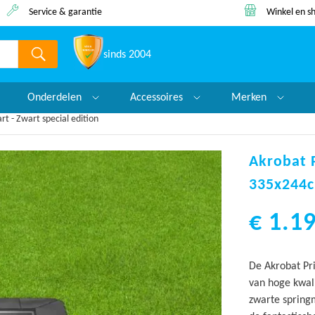
Service & garantie
Winkel en 
sinds 2004
Onderdelen
Accessoires
Merken
t - Zwart special edition
Akrobat 
335x244c
€ 1.19
De Akrobat Pri
van hoge kwal
zwarte springm