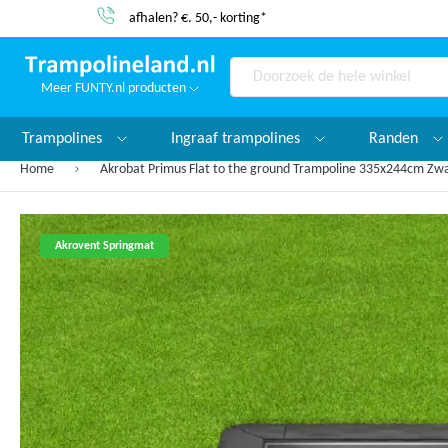
afhalen? €. 50,- korting*
Meer FUNTY.nl producten
Search
Trampolines
Ingraaf trampolines
Randen
Home
Akrobat Primus Flat to the ground Trampoline 335x244cm Zwar
Ga
Akrovent Springmat
naar
het
einde
van
de
afbeeldingen-
gallerij