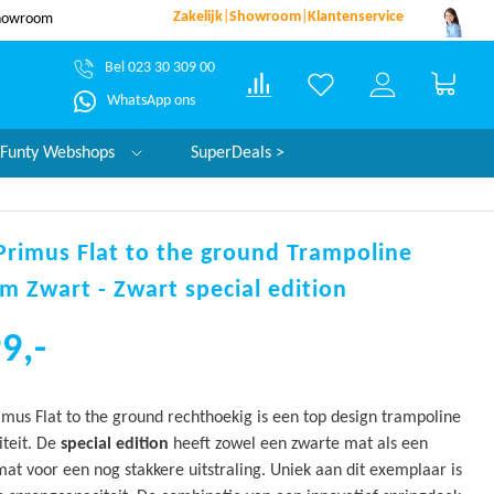
Zakelijk
|
Showroom
|
Klantenservice
showroom
Lage prijs garantie!
Bel 023 30 309 00
Winke
WhatsApp ons
Funty Webshops
SuperDeals >
Primus Flat to the ground Trampoline
m Zwart - Zwart special edition
9,-
mus Flat to the ground rechthoekig is een top design trampoline
iteit. De
special edition
heeft zowel een zwarte mat als een
at voor een nog stakkere uitstraling. Uniek aan dit exemplaar is