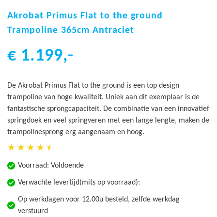
Ga
naar
Akrobat Primus Flat to the ground
het
Trampoline 365cm Antraciet
begin
van
€ 1.199,-
de
afbeeldingen-
gallerij
De Akrobat Primus Flat to the ground is een top design
trampoline van hoge kwaliteit. Uniek aan dit exemplaar is de
fantastische sprongcapaciteit. De combinatie van een innovatief
springdoek en veel springveren met een lange lengte, maken de
trampolinesprong erg aangenaam en hoog.
Voorraad:
Voldoende
Verwachte levertijd(mits op voorraad):
Op werkdagen voor 12.00u besteld, zelfde werkdag
verstuurd