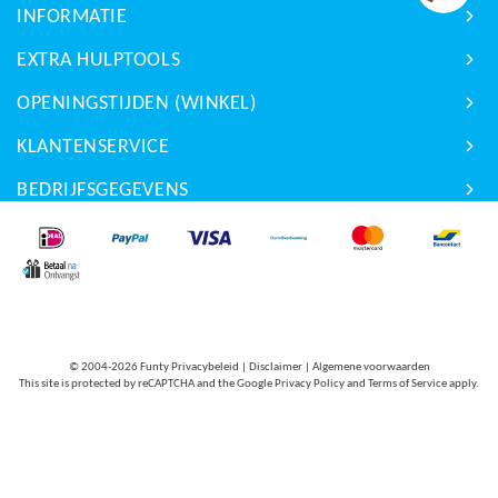
Randkussen 5 jaar
INFORMATIE
Veren 10 jaar
EXTRA HULPTOOLS
OPENINGSTIJDEN (WINKEL)
KLANTENSERVICE
BEDRIJFSGEGEVENS
© 2004-2026
Funty Privacybeleid
|
Disclaimer
|
Algemene voorwaarden
This site is protected by reCAPTCHA and the Google
Privacy Policy
and
Terms of Service
apply.