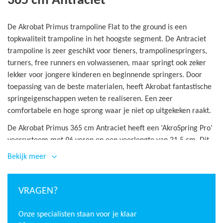
365 cm Antraciet
De Akrobat Primus trampoline Flat to the ground is een
topkwaliteit trampoline in het hoogste segment. De Antraciet
trampoline is zeer geschikt voor tieners, trampolinespringers,
turners, free runners en volwassenen, maar springt ook zeker
lekker voor jongere kinderen en beginnende springers. Door
toepassing van de beste materialen, heeft Akrobat fantastische
springeigenschappen weten te realiseren. Een zeer
comfortabele en hoge sprong waar je niet op uitgekeken raakt.
De Akrobat Primus 365 cm Antraciet heeft een ‘AkroSpring Pro’
veersysteem met 96 veren en een veerlengte van 21,5 cm. Dit
heeft als resultaat een zeer soepele en hoge sprong. In
Bekijk meer
combinatie met het innovatieve ‘AkroVentSport’ springdoek,
wordt er weinig weerstand gecreëerd. Dit komt doordat het
springdoek een zeer open structuur heeft en hierdoor maar
VRAGEN?
liefst 70 procent lucht doorlaat. Hierdoor voelt het springen op
de Akrobat Primus 365 cm extra comfortabel. De
Onze specialisten staan voor je klaar