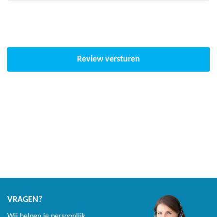
Dikke veiligheidsrand met extra glanzende coating voor een
extra lange levensduur
Lange levensduur van 10 jaar en langer
Wordt geleverd inclusief worteldoek om groei van onkruid
onder de trampoline te voorkomen
Review versturen
Kan gecombineerd worden met zowel een half als heel
veiligheidsnet
Trampoline rand Antraciet
Premium beschermrand voor veiligheid bij valpartijen
Dik PVC zeil van 0,6 mm
Extra glanzende coating en daarmee extra vuilafstotend
UV bestendig
VRAGEN?
Extra dik closed cell foam van 3 cm
Wij helpen je persoonlijk