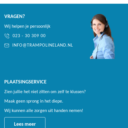
AkroVentSport springdoek die 70% lucht door laat
Optimale luchtcirculatie tijdens het springen
VRAGEN?
Verlengd doek die de veren afdekt
Wij helpen je persoonlijk
Door de structuur en coating scheurt het doek niet verder bij
023 - 30 309 00
een gaatje
INFO@TRAMPOLINELAND.NL
Hoogwaardig frame
Van staal en thermisch verzinkt
Grote diameter van 5 cm met een wanddikte van 2 mm
PLAATSINGSERVICE
25 cm hoog frame die volledig gelijk met het maaiveld
Zien jullie het niet zitten om zelf te klussen?
ingegraven wordt
Maak geen sprong in het diepe.
Inclusief robuuste bekisting om het ingegraven frame stabiel
te houden
Wij kunnen alle zorgen uit handen nemen!
Lees meer
Lange en soepele veren