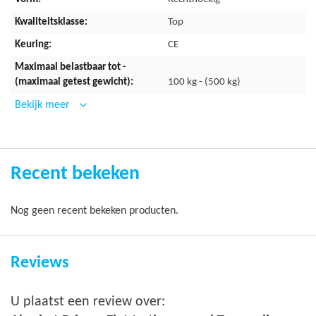
De zwarte rand is voorzien van een dikke schuimvulling omhult
Top
door een dik PVC zeil van 0,6 mm. De rand is voorzien van een
CE
extra glanzende coating waardoor vuil en weersinvloeden nog
minder kans hebben om de rand aan te tasten. Dit zorgt ervoor
dat de trampolinerand een lange levensduur heeft en er een
100 kg - (500 kg)
lange garantie op zit. Verder is de trampoline uitgerust met een
Bekijk meer
strak en modern veiligheidsnet. De rits zorgt ervoor dat het net
zowel van de binnen- als buitenzijde netjes afgesloten kan
worden. Het veiligheidsnet is eenvoudig te plaatsen of
verwijderen. De staande stalen buizen van het net kunnen
Recent bekeken
namelijk eenvoudig in het basis frame geschoven of eruit
gehaald worden.
Nog geen recent bekeken producten.
De ronde Akrobat Primus 430x305 Flat tot the ground wordt
gelijk ingegraven met het maaiveld. Doordat deze volledig
ingegraven wordt, valt de trampoline onopvallend weg in het
Reviews
tuinbeeld. Hierbij heeft het merk eveneens gekozen voor strakke
kleurstellingen: een grijs springdoek afgewerkt met een zwarte
U plaatst een review over:
trampolinerand. Bij deze trampoline wordt gratis een