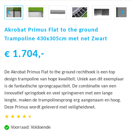
Ga
naar
Akrobat Primus Flat to the ground
het
Trampoline 430x305cm met net Zwart
begin
van
€ 1.704,-
de
afbeeldingen-
gallerij
De Akrobat Primus Flat to the ground rechthoek is een top
design trampoline van hoge kwaliteit. Uniek aan dit exemplaar
is de fantastische sprongcapaciteit. De combinatie van een
innovatief springdoek en veel springveren met een lange
lengte, maken de trampolinesprong erg aangenaam en hoog.
Deze Primus wordt geleverd met veiligheidsnet.
Voorraad:
Voldoende