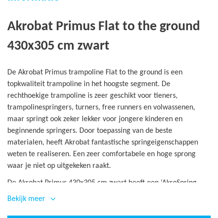
Akrobat Primus Flat to the ground
430x305 cm zwart
De Akrobat Primus trampoline Flat to the ground is een
topkwaliteit trampoline in het hoogste segment. De
rechthoekige trampoline is zeer geschikt voor tieners,
trampolinespringers, turners, free runners en volwassenen,
maar springt ook zeker lekker voor jongere kinderen en
beginnende springers. Door toepassing van de beste
materialen, heeft Akrobat fantastische springeigenschappen
weten te realiseren. Een zeer comfortabele en hoge sprong
waar je niet op uitgekeken raakt.
De Akrobat Primus 430x305 cm zwart heeft een ‘AkroSpring
Pro’ veersysteem met 104 veren en een veerlengte van 21,5
Bekijk meer
cm. Dit heeft als resultaat een zeer soepele en hoge sprong. In
combinatie met het innovatieve ‘AkroVentSport’ springdoek,