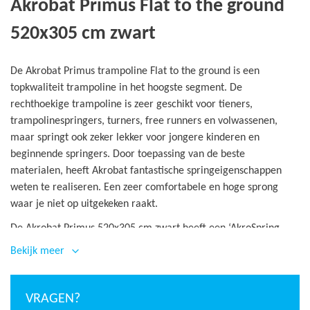
Akrobat Primus Flat to the ground
520x305 cm zwart
De Akrobat Primus trampoline Flat to the ground is een
topkwaliteit trampoline in het hoogste segment. De
rechthoekige trampoline is zeer geschikt voor tieners,
trampolinespringers, turners, free runners en volwassenen,
maar springt ook zeker lekker voor jongere kinderen en
beginnende springers. Door toepassing van de beste
materialen, heeft Akrobat fantastische springeigenschappen
weten te realiseren. Een zeer comfortabele en hoge sprong
waar je niet op uitgekeken raakt.
De Akrobat Primus 520x305 cm zwart heeft een ‘AkroSpring
Pro’ veersysteem met 120 veren en een veerlengte van 21,5
Bekijk meer
cm. Dit heeft als resultaat een zeer soepele en hoge sprong. In
combinatie met het innovatieve ‘AkroVentSport’ springdoek,
wordt er weinig weerstand gecreëerd. Dit komt doordat het
VRAGEN?