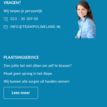
UV bestendig
VRAGEN?
Extra dik closed cell foam van 3 cm
Wij helpen je persoonlijk
023 - 30 309 00
Breedte van 38 cm om de veren en het frame netjes en
veilig af te schermen
INFO@TRAMPOLINELAND.NL
Rand klappert niet op de veren tijdens het springen!
Innovatief trampoline doek
PLAATSINGSERVICE
AkroVentSport springdoek die 70% lucht door laat
Zien jullie het niet zitten om zelf te klussen?
Optimale luchtcirculatie tijdens het springen
Maak geen sprong in het diepe.
Verlengd doek die de veren afdekt
Wij kunnen alle zorgen uit handen nemen!
Door de structuur en coating scheurt het doek niet verder bij
een gaatje
Lees meer
Hoogwaardig frame