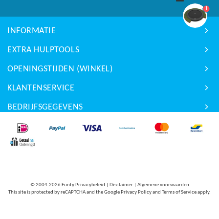
Frame levenslang
1
Springdoek 3 jaar
INFORMATIE
Randkussen 5 jaar
EXTRA HULPTOOLS
Veren 10 jaar
OPENINGSTIJDEN (WINKEL)
KLANTENSERVICE
BEDRIJFSGEGEVENS
© 2004-2026
Funty Privacybeleid
|
Disclaimer
|
Algemene voorwaarden
This site is protected by reCAPTCHA and the Google
Privacy Policy
and
Terms of Service
apply.