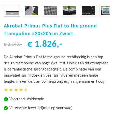
Ga
naar
Akrobat Primus Plus Flat to the ground
het
Trampoline 520x305cm Zwart
begin
€ 1.826,-
van
€ 2.149,-
de
afbeeldingen-
De Akrobat Primus Flat to the ground rechthoekig is een top
gallerij
design trampoline van hoge kwaliteit. Uniek aan dit exemplaar
is de fantastische sprongcapaciteit. De combinatie van een
innovatief springdoek en veel springveren met een lange
lengte, maken de trampolinesprong erg aangenaam en hoog.
Voorraad:
Voldoende
Verwachte levertijd(mits op voorraad):