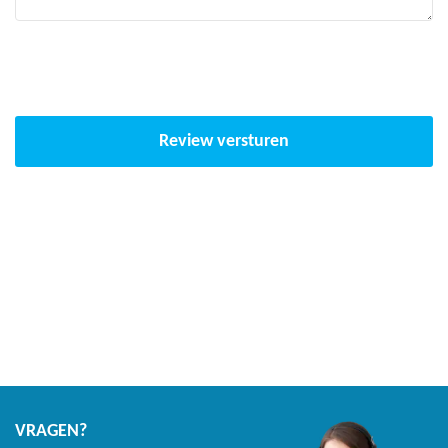
Breedte van 33 cm om de veren en het frame netjes en
veilig af te schermen
Rand klappert niet op de veren tijdens het springen!
Innovatief trampoline doek
Review versturen
AkroVentSport springdoek die 70% lucht door laat
Optimale luchtcirculatie tijdens het springen
Verlengd doek die de veren afdekt
Door de structuur en coating scheurt het doek niet verder bij
een gaatje
Hoogwaardig frame
Van staal en thermisch verzinkt
VRAGEN?
Grote diameter van 4,2 cm met een wanddikte van 2 mm