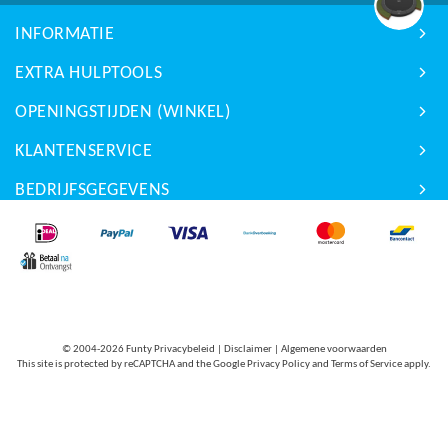
INFORMATIE
EXTRA HULPTOOLS
OPENINGSTIJDEN (WINKEL)
KLANTENSERVICE
BEDRIJFSGEGEVENS
© 2004-2026
Funty Privacybeleid
|
Disclaimer
|
Algemene voorwaarden
This site is protected by reCAPTCHA and the Google
Privacy Policy
and
Terms of Service
apply.