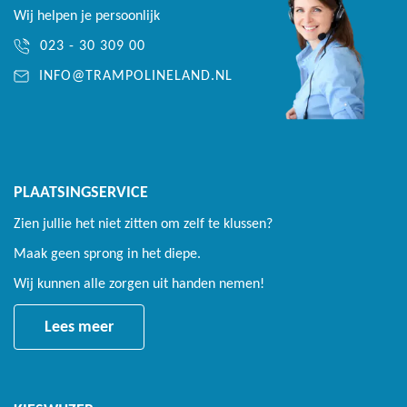
Wij helpen je persoonlijk
20 cm hoog frame die op het maaiveld geplaatst wordt
023 - 30 309 00
Lange en soepele veren
INFO@TRAMPOLINELAND.NL
Van staal voorzien van een thermisch verzinkte laag
In totaal 80 veren met een lengte van 21,5 cm
De combinatie van het aantal veren en de lengte zorgt voor
PLAATSINGSERVICE
een heerlijke, soepele en hoge sprong
Zien jullie het niet zitten om zelf te klussen?
Veiligheidsnet
Maak geen sprong in het diepe.
Wij kunnen alle zorgen uit handen nemen!
Extra veiligheid tijdens het springen
Lees meer
Op iedere moment te plaatsen en weg te halen
Garantie
Frame levenslang