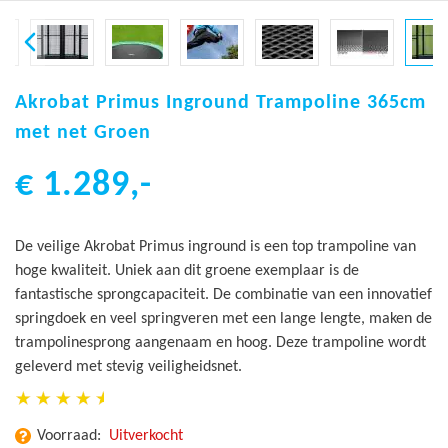
Ga
naar
Akrobat Primus Inground Trampoline 365cm
het
met net Groen
begin
van
€ 1.289,-
de
afbeeldingen-
gallerij
De veilige Akrobat Primus inground is een top trampoline van
hoge kwaliteit. Uniek aan dit groene exemplaar is de
fantastische sprongcapaciteit. De combinatie van een innovatief
springdoek en veel springveren met een lange lengte, maken de
trampolinesprong aangenaam en hoog. Deze trampoline wordt
geleverd met stevig veiligheidsnet.
Voorraad:
Uitverkocht