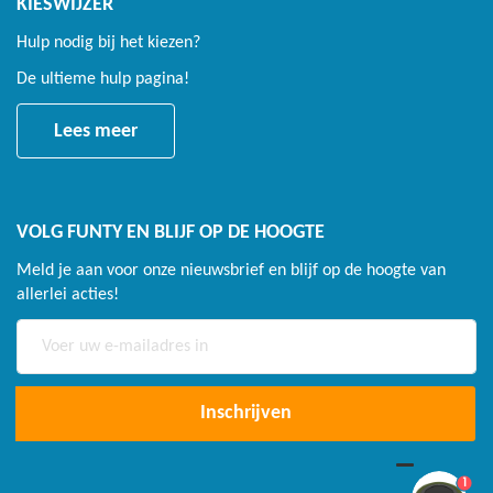
KIESWIJZER
Springdoek 3 jaar
Hulp nodig bij het kiezen?
Randkussen 5 jaar
De ultieme hulp pagina!
Veren 10 jaar
Lees meer
Veiligheidsnet 2 jaar
VOLG FUNTY EN BLIJF OP DE HOOGTE
Meld je aan voor onze nieuwsbrief en blijf op de hoogte van
allerlei acties!
Abonneer
u
op
onze
Inschrijven
nieuwsbrief
1