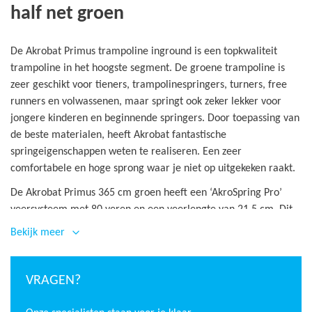
half net groen
De Akrobat Primus trampoline inground is een topkwaliteit
trampoline in het hoogste segment. De groene trampoline is
zeer geschikt voor tieners, trampolinespringers, turners, free
runners en volwassenen, maar springt ook zeker lekker voor
jongere kinderen en beginnende springers. Door toepassing van
de beste materialen, heeft Akrobat fantastische
springeigenschappen weten te realiseren. Een zeer
comfortabele en hoge sprong waar je niet op uitgekeken raakt.
De Akrobat Primus 365 cm groen heeft een ‘AkroSpring Pro’
veersysteem met 80 veren en een veerlengte van 21,5 cm. Dit
heeft als resultaat een zeer soepele en hoge sprong. In
Bekijk meer
combinatie met het innovatieve ‘AkroVentSport’ springdoek,
wordt er weinig weerstand gecreëerd. Dit komt doordat het
springdoek een zeer open structuur heeft en hierdoor maar
VRAGEN?
liefst 70 procent lucht doorlaat. Hierdoor voelt het springen op
de Akrobat Primus 365 cm extra comfortabel. De