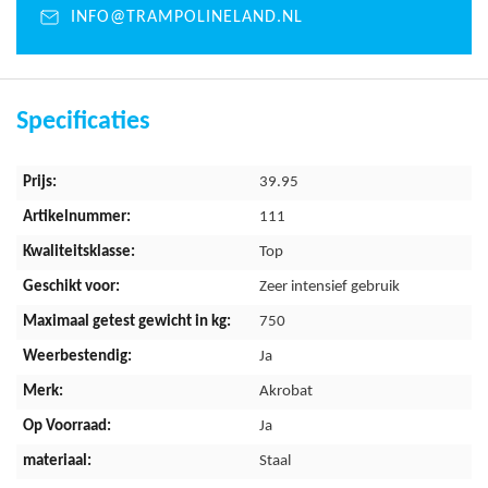
INFO@TRAMPOLINELAND.NL
Specificaties
Meer
39.95
informatie
111
Top
Zeer intensief gebruik
750
Ja
Akrobat
Ja
Staal