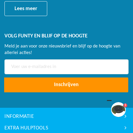
Lees meer
VOLG FUNTY EN BLIJF OP DE HOOGTE
Meld je aan voor onze nieuwsbrief en blijf op de hoogte van
allerlei acties!
Abonneer
u
op
onze
Inschrijven
nieuwsbrief
1
INFORMATIE
EXTRA HULPTOOLS