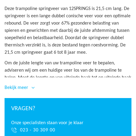
Deze trampoline springveer van 12SPRINGS is 21,5 cm lang. De
springveer is een lange dubbel conische veer voor een optimale
rebound. De veer zorgt voor 67% gezondere belasting van
spieren en gewrichten met daarbij de juiste afstemming tussen
soepelheid en belastbaarheid. Doordat de springveer dubbel
thermisch verzinkt is, is deze bestand tegen roestvorming. De
21,5 cm springveer gaat 6 tot 8 jaar mee.
Om de juiste lengte van uw trampoline veer te bepalen,
adviseren wij om een huidige veer los van de trampoline te
halen. Meet de lengte op van uiteinde haak tot en uiteinde haak
in niet gespannen toestand.
Bekijk meer
VRAGEN?
Onze specialisten staan voor je klaar
023 - 30 309 00