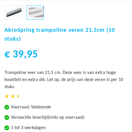
Ga
naar
AkroSpring trampoline veren 21,5cm (10
het
stuks)
begin
van
€ 39,95
de
afbeeldingen-
gallerij
Trampoline veer van 21,5 cm. Deze veer is van extra hoge
kwaliteit en extra dik. Let op, de prijs van deze veren is per 10
stuks.
Voorraad:
Voldoende
Verwachte levertijd(mits op voorraad):
1 tot 3 werkdagen