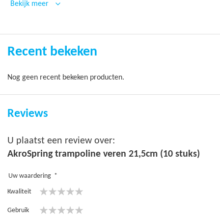
Bekijk meer
Recent bekeken
Nog geen recent bekeken producten.
Reviews
U plaatst een review over:
AkroSpring trampoline veren 21,5cm (10 stuks)
Uw waardering
Kwaliteit
1
2
3
4
5
Gebruik
star
stars
stars
stars
stars