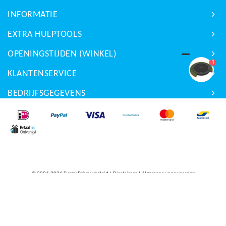
INFORMATIE
EXTRA HULPTOOLS
OPENINGSTIJDEN (WINKEL)
1
KLANTENSERVICE
BEDRIJFSGEGEVENS
© 2004-2026
Funty Privacybeleid
|
Disclaimer
|
Algemene voorwaarden
This site is protected by reCAPTCHA and the Google
Privacy Policy
and
Terms of Service
apply.