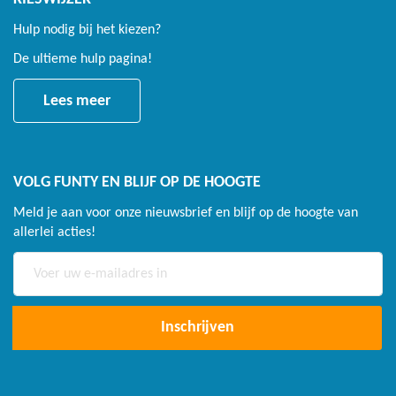
Hulp nodig bij het kiezen?
De ultieme hulp pagina!
Lees meer
VOLG FUNTY EN BLIJF OP DE HOOGTE
Meld je aan voor onze nieuwsbrief en blijf op de hoogte van
allerlei acties!
Abonneer
u
op
onze
Inschrijven
nieuwsbrief