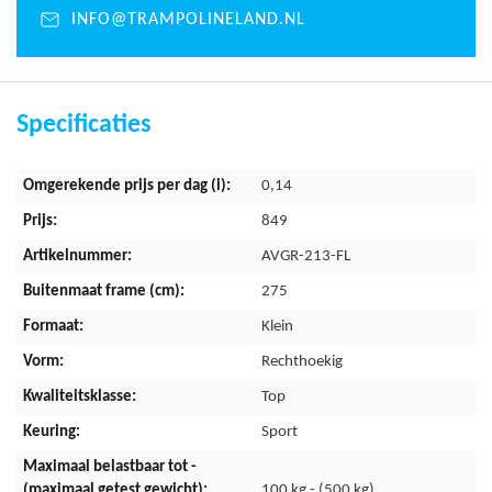
trampoline mooi in het tuinbeeld verwerkt wordt. Daarnaast is
INFO@TRAMPOLINELAND.NL
een veiligheidsnet niet altijd nodig wanneer er minimaal een
meter vrije ruimte beschikbaar is rondom de trampoline. Dit
raden wij echter wel altijd aan voor extra veiligheid.
Specificaties
De open weving van de springmat genereert tot wel 70% meer
luchtdoorlating dan gewone springmatten. Door minder
Meer
luchtweerstand kan de mat gemakkelijker meebewegen met je
0,14
informatie
sprong. Zo kan je dus hoger springen en klappert de
849
veiligheidsrand niet. De springmat is 100% UV-bestendig, heeft
AVGR-213-FL
een 10 cm extra flap om de veren af te schermen en heeft een
mooie afwerking!
275
Klein
Trampoline rand
Rechthoekig
Top
Hoogwaardig randkussen voor optimale veiligheid
Sport
De waterafstotende rand is gemaakt van PVC met een dikte
van 0,6 mm
100 kg - (500 kg)