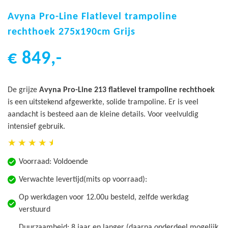
Ga
naar
Avyna Pro-Line Flatlevel trampoline
het
rechthoek 275x190cm Grijs
begin
van
€ 849,-
de
afbeeldingen-
gallerij
De grijze
Avyna Pro-Line 213 flatlevel trampoline rechthoek
is een uitstekend afgewerkte, solide trampoline. Er is veel
aandacht is besteed aan de kleine details. Voor veelvuldig
intensief gebruik.
Voorraad:
Voldoende
Verwachte levertijd(mits op voorraad):
Op werkdagen voor 12.00u besteld, zelfde werkdag
verstuurd
Duurzaamheid: 8 jaar en langer (daarna onderdeel mogelijk