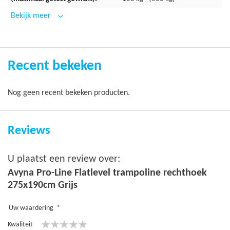
De vulling bestaat uit zogenoemde closed cell foam van 2,5
Bekijk meer
cm dik
De trampoline rand is 32 cm breed om de trampoline veren
netjes en veilig af te dekken
Recent bekeken
De rand heeft een overhangende flap (rok) van 20 cm om de
kier tussen het frame en maaiveld af te dichten
Nog geen recent bekeken producten.
Voorzien van luchtroosters voor goede luchtverdeling en
optimaal springcomfort
Reviews
Trampoline doek
U plaatst een review over:
Extra sterk springdoek gemaakt van permatron
Avyna Pro-Line Flatlevel trampoline rechthoek
Voorzien van stalen bevestigingshaken met een kunststof
275x190cm Grijs
afdekplaat verlijmd
Uw waardering
Air-Xtreme springmat voor 70% meer luchtdoorlating
Kwaliteit