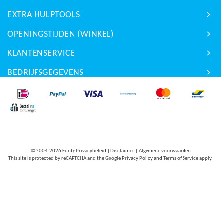
EXTRA HULPTOOLS
OPENINGSTIJDEN (WINKEL)
KLANTENSERVICE
BEDRIJFSGEGEVENS
© 2004-2026
Funty Privacybeleid
|
Disclaimer
|
Algemene voorwaarden
This site is protected by reCAPTCHA and the Google
Privacy Policy
and
Terms of Service
apply.