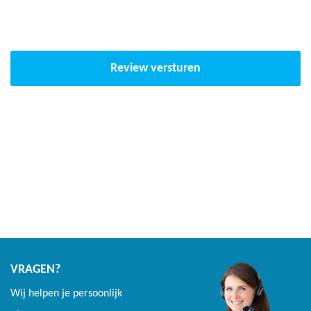
voor een uitermate soepele sprong
De trampoline veren zijn van staal, dubbel thermisch
gegalvaniseerd
Review versturen
Met de Sport veren of Extreme sport veren kan deze
trampoline worden uitgebreid voor een nog sportievere
sprong
Kenmerken Avyna Pro-Line 213
flatlevel trampoline rechthoek
275x190 cm grijs
Door de soepele en lange veren springt de Pro-line
trampoline erg lekker
De trampoline is afkomstig van een Nederlands bedrijf
VRAGEN?
Avyna met Europese veiligheidsnormen.
Wij helpen je persoonlijk
De trampoline rand zorgt voor totale afdekking van frame