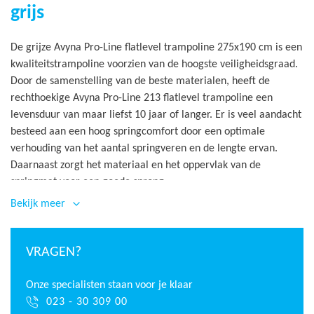
grijs
De grijze Avyna Pro-Line flatlevel trampoline 275x190 cm is een
kwaliteitstrampoline voorzien van de hoogste veiligheidsgraad.
Door de samenstelling van de beste materialen, heeft de
rechthoekige Avyna Pro-Line 213 flatlevel trampoline een
levensduur van maar liefst 10 jaar of langer. Er is veel aandacht
besteed aan een hoog springcomfort door een optimale
verhouding van het aantal springveren en de lengte ervan.
Daarnaast zorgt het materiaal en het oppervlak van de
springmat voor een goede sprong.
Bekijk meer
De Avyna Pro-Line 213 flatlevel trampoline is een ingraaf
trampoline die helemaal gelijk met het maaiveld wordt
geplaatst. Hierbij wordt het frame direct in de kuil op een
VRAGEN?
plateau geplaatst. De pvc platen rondom het frame zorgen
ervoor dat de grond op zijn plaats blijft. Zo komt de Pro-Line
Onze specialisten staan voor je klaar
flatlevel 275x190 cm rechthoekige trampoline uiteindelijk
023 - 30 309 00
volledig gelijkvloers te staan. Groot voordeel hiervan is dat de