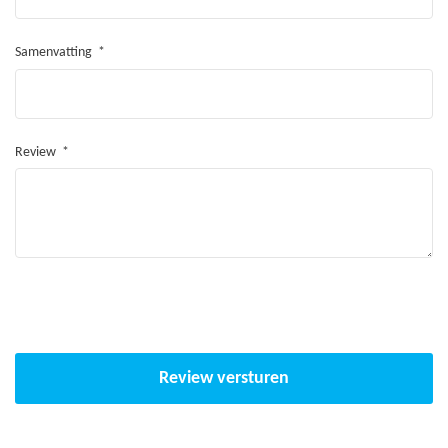
Extreem soepele en hoge sprong
Samenvatting
Regenwater wordt direct afgevoerd dankzij de structuur van
de mat
100% UV-resistent
Review
Gaat nog langer mee dan normale springmatten
Verbeterde veerkracht
Ontworpen in Amerika
Laat je lekkerder springen op Avyna FlatLevels
Frame
Het frame bestaat uit staal en is dubbel thermisch
Review versturen
gegalvaniseerd (om corrosie tegen te gaan)
Makkelijke montage en stevige basis