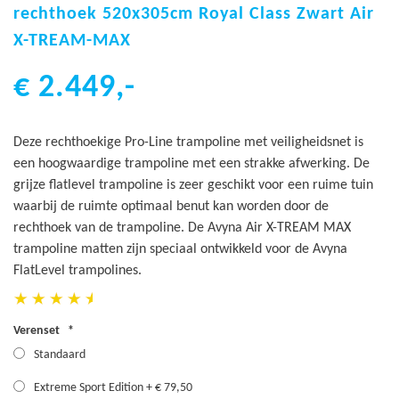
het
rechthoek 520x305cm Royal Class Zwart Air
begin
X-TREAM-MAX
van
de
€ 2.449,-
afbeeldingen-
gallerij
Deze rechthoekige Pro-Line trampoline met veiligheidsnet is
een hoogwaardige trampoline met een strakke afwerking. De
grijze flatlevel trampoline is zeer geschikt voor een ruime tuin
waarbij de ruimte optimaal benut kan worden door de
rechthoek van de trampoline. De Avyna Air X-TREAM MAX
trampoline matten zijn speciaal ontwikkeld voor de Avyna
FlatLevel trampolines.
Verenset
Standaard
Extreme Sport Edition
+
€ 79,50