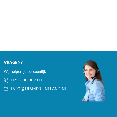
Palen en randen uitgevoerd in waterafstotende PVC
Kenmerken Avyna Pro-Line flatlevel
rechthoek 520x305 cm zwart met
net
Door de soepele en lange veren springt de Pro-line
trampoline erg lekker
De trampoline is afkomstig van een Nederlands bedrijf
VRAGEN?
Avyna met Europese veiligheidsnormen.
Wij helpen je persoonlijk
De trampoline rand zorgt voor totale afdekking van frame
023 - 30 309 00
en veren voor extra bescherming en veiligheid
INFO@TRAMPOLINELAND.NL
Garantie
Frame levenslang 25+
Springmat 3 jaar