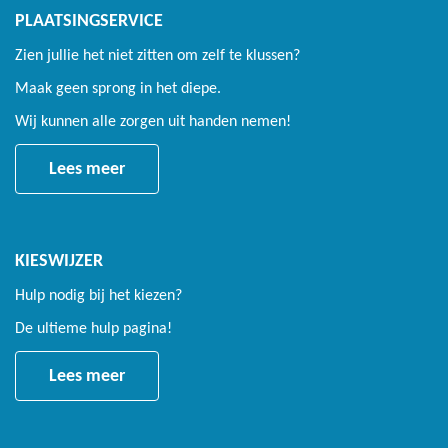
Randkussen 3 jaar
PLAATSINGSERVICE
Veren 10 jaar
Zien jullie het niet zitten om zelf te klussen?
Maak geen sprong in het diepe.
Wij kunnen alle zorgen uit handen nemen!
Lees meer
KIESWIJZER
Hulp nodig bij het kiezen?
De ultieme hulp pagina!
Lees meer