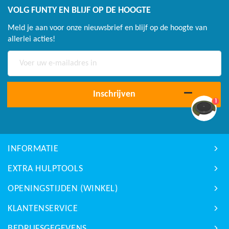
VOLG FUNTY EN BLIJF OP DE HOOGTE
Meld je aan voor onze nieuwsbrief en blijf op de hoogte van
allerlei acties!
Abonneer
u
op
onze
Inschrijven
1
nieuwsbrief
INFORMATIE
EXTRA HULPTOOLS
OPENINGSTIJDEN (WINKEL)
KLANTENSERVICE
BEDRIJFSGEGEVENS