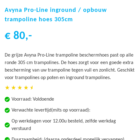
Ga
naar
Avyna Pro-Line inground / opbouw
het
trampoline hoes 305cm
begin
van
€ 80,-
de
afbeeldingen-
gallerij
De grijze Avyna Pro-Line trampoline beschermhoes past op alle
ronde 305 cm trampolines. De hoes zorgt voor een goede extra
bescherming van uw trampoline tegen vuil en zonlicht. Geschikt
voor trampolines op poten en inground trampolines.
Voorraad:
Voldoende
Verwachte levertijd(mits op voorraad):
Op werkdagen voor 12.00u besteld, zelfde werkdag
verstuurd
Duurzaamheid: (daarna onderdeel mogelijk vervangen)