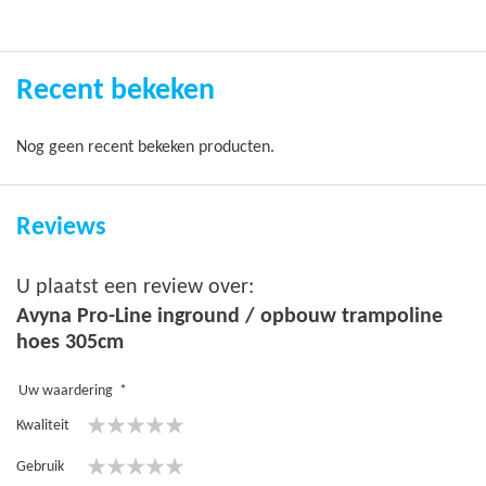
Recent bekeken
Nog geen recent bekeken producten.
Reviews
U plaatst een review over:
Avyna Pro-Line inground / opbouw trampoline
hoes 305cm
Uw waardering
Kwaliteit
1
2
3
4
5
Gebruik
star
stars
stars
stars
stars