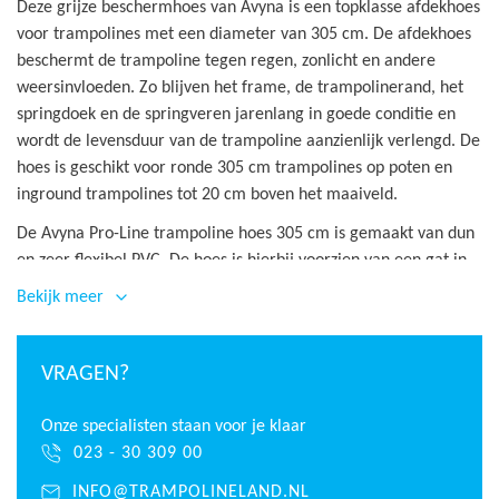
Deze grijze beschermhoes van Avyna is een topklasse afdekhoes
voor trampolines met een diameter van 305 cm. De afdekhoes
beschermt de trampoline tegen regen, zonlicht en andere
weersinvloeden. Zo blijven het frame, de trampolinerand, het
springdoek en de springveren jarenlang in goede conditie en
wordt de levensduur van de trampoline aanzienlijk verlengd. De
hoes is geschikt voor ronde 305 cm trampolines op poten en
inground trampolines tot 20 cm boven het maaiveld.
De Avyna Pro-Line trampoline hoes 305 cm is gemaakt van dun
en zeer flexibel PVC. De hoes is hierbij voorzien van een gat in
het midden zodat water weg kan lopen en de hoes niet extra
Bekijk meer
belast wordt. De buitenrand van de hoes is voorzien van kleine
bevestiging gaten. Door de hoes eenvoudig over de trampoline
te leggen, is deze rondom vast te zetten met haringen of
VRAGEN?
elastieken via de gaten. Door de trampoline af te dekken, wordt
voorkomen dat de trampoline rand verkleurt en bladeren,
Onze specialisten staan voor je klaar
vogelpoep of hars op de trampoline terecht komen. Groot
023 - 30 309 00
voordeel: doordat de antraciet/half doorschijnende trampoline
INFO@TRAMPOLINELAND.NL