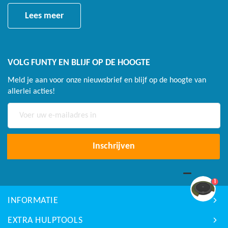
Lees meer
VOLG FUNTY EN BLIJF OP DE HOOGTE
Meld je aan voor onze nieuwsbrief en blijf op de hoogte van
allerlei acties!
Abonneer
u
op
onze
Inschrijven
nieuwsbrief
1
INFORMATIE
EXTRA HULPTOOLS