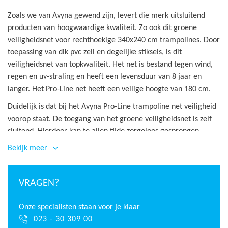
Zoals we van Avyna gewend zijn, levert die merk uitsluitend
producten van hoogwaardige kwaliteit. Zo ook dit groene
veiligheidsnet voor rechthoekige 340x240 cm trampolines. Door
toepassing van dik pvc zeil en degelijke stiksels, is dit
veiligheidsnet van topkwaliteit. Het net is bestand tegen wind,
regen en uv-straling en heeft een levensduur van 8 jaar en
langer. Het Pro-Line net heeft een veilige hoogte van 180 cm.
Duidelijk is dat bij het Avyna Pro-Line trampoline net veiligheid
voorop staat. De toegang van het groene veiligheidsnet is zelf
sluitend. Hierdoor kan te allen tijde zorgeloos gesprongen
worden zonder dat de springer van de trampoline valt. Doordat
Bekijk meer
het veiligheidsnet gelijk loopt aan de binnenzijde van het
randkussen, kan een springer niet op harde onderdelen terecht
komen en wordt hij of zij direct weer terug geduwd op het
VRAGEN?
springdoek.
Onze specialisten staan voor je klaar
Met ongeveer 20 minuten heeft u uw huidige veiligheidsnet
023 - 30 309 00
vervangen, waarna er weer veilig gesprongen kan worden op