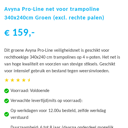
Ga
naar
Avyna Pro-Line net voor trampoline
het
340x240cm Groen (excl. rechte palen)
begin
van
€ 159,-
de
afbeeldingen-
gallerij
Dit groene Avyna Pro-Line veiligheidsnet is geschikt voor
rechthoekige 340x240 cm trampolines op 4 v-poten. Het net is
van hoge kwaliteit en voorzien van stevige stiksels. Geschikt
voor intensief gebruik en bestand tegen weersinvloeden.
Voorraad:
Voldoende
Verwachte levertijd(mits op voorraad):
Op werkdagen voor 12.00u besteld, zelfde werkdag
verstuurd
Duurzaamheid: 6 tot 8 jaar (daarna onderdeel mogelijk