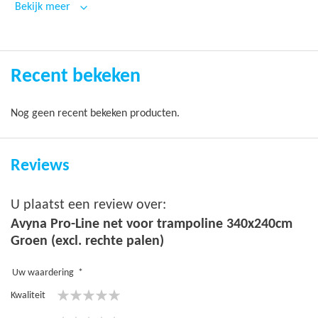
Bekijk meer
Garantie
1 jaar
Recent bekeken
Goed om te weten: dit product is uitsluitend het veiligheidsnet
(zonder palen).
Nog geen recent bekeken producten.
Reviews
U plaatst een review over:
Avyna Pro-Line net voor trampoline 340x240cm
Groen (excl. rechte palen)
Uw waardering
Kwaliteit
1
2
3
4
5