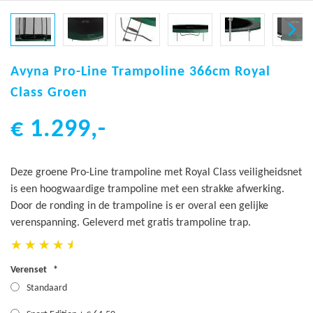
Ga
naar
Avyna Pro-Line Trampoline 366cm Royal
het
Class Groen
begin
van
€ 1.299,-
de
afbeeldingen-
gallerij
Deze groene Pro-Line trampoline met Royal Class veiligheidsnet
is een hoogwaardige trampoline met een strakke afwerking.
Door de ronding in de trampoline is er overal een gelijke
verenspanning. Geleverd met gratis trampoline trap.
Verenset
Standaard