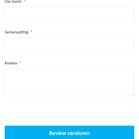
Uw naam
Veren
De combinatie van het aantal veren en de lengte ervan zorgt
voor een uitermate soepele sprong
Samenvatting
De trampoline veren zijn van staal, dubbel thermisch
gegalvaniseerd
Met de Sport veren of Extreme sport veren kan de
Review
trampoline worden uitgebreid voor een nog sportievere
sprong
Veiligheidsnet
Kan met losse banden bevestigd worden aan de palen
Bevat een zogenoemde sluis ingang voor extra veiligheid
Palen en randen uitgevoerd in waterafstotende PVC
Review versturen