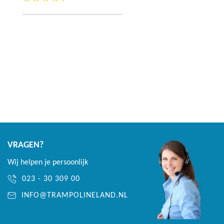
Veren 10 jaar
aan
verlanglijst
VRAGEN?
Wij helpen je persoonlijk
023 - 30 309 00
INFO@TRAMPOLINELAND.NL