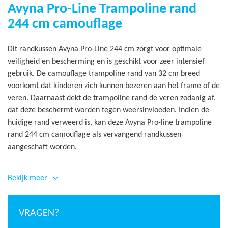
Avyna Pro-Line Trampoline rand
244 cm camouflage
Dit randkussen Avyna Pro-Line 244 cm zorgt voor optimale
veiligheid en bescherming en is geschikt voor zeer intensief
gebruik. De camouflage trampoline rand van 32 cm breed
voorkomt dat kinderen zich kunnen bezeren aan het frame of de
veren. Daarnaast dekt de trampoline rand de veren zodanig af,
dat deze beschermt worden tegen weersinvloeden. Indien de
huidige rand verweerd is, kan deze Avyna Pro-line trampoline
rand 244 cm camouflage als vervangend randkussen
aangeschaft worden.
De trampoline rand is gemaakt van extra zware geweven
polyester met vinylcoating (PVC) van maar liefst 0,6 mm dik.
Bekijk meer
Door de versmolten sealing aan de binnenrand, bestaat de
trampoline rand uit
é
é
n geheel. Dit maakt de rand en
VRAGEN?
bevestiging ervan extra sterk. Sterk punt van dit randkussen is
dat deze strak op de trampoline bevestigd wordt waarbij het