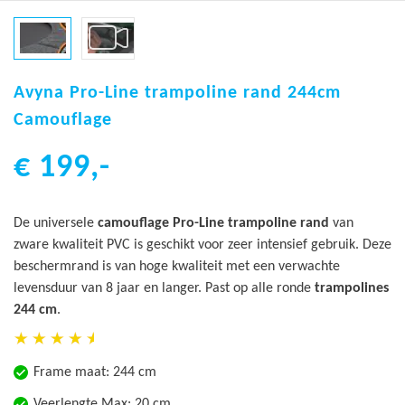
Ga
naar
Avyna Pro-Line trampoline rand 244cm
het
Camouflage
begin
van
€ 199,-
de
afbeeldingen-
gallerij
De universele
camouflage Pro-Line trampoline rand
van
zware kwaliteit PVC is geschikt voor zeer intensief gebruik. Deze
beschermrand is van hoge kwaliteit met een verwachte
levensduur van 8 jaar en langer. Past op alle ronde
trampolines
244 cm
.
Frame maat: 244 cm
Veerlengte Max: 20 cm