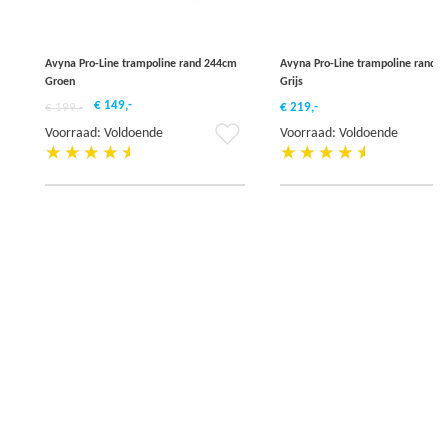
Avyna Pro-Line trampoline rand 244cm
Avyna Pro-Line trampoline rand 
Groen
Grijs
€ 149,-
€ 199,-
€ 219,-
Voeg
Voorraad: Voldoende
Voorraad: Voldoende
toe
aan
verlanglijst