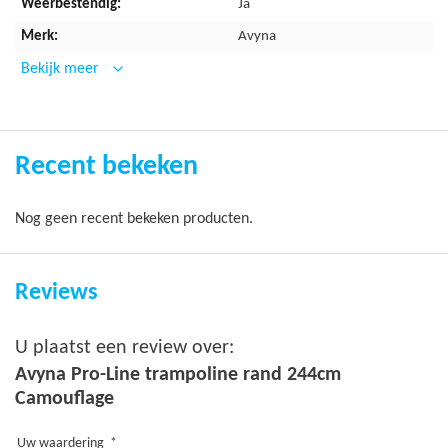
De schuimlaag bestaat uit waterafstotende "closed cell
Ja
foam"
Avyna
Het schuim wordt omhuld door een dikke, weerbestendige
Bekijk meer
buitenlaag van versterkt 0,60 mm PVC
Goede afdekking van frame en veren door de brede vulling
Inclusief elastieken om de rand te bevestigen
Recent bekeken
Garantie
Nog geen recent bekeken producten.
Op dit randkussen van Avyna zit 3 jaar garantie.
Reviews
U plaatst een review over:
Avyna Pro-Line trampoline rand 244cm
Camouflage
Uw waardering