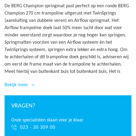
De BERG Champion springmat past perfect op een ronde BERG
Champion 270 cm trampoline uitgerust met TwinSprings
(aansluiting van dubbele veren) en Airflow springmat. Het
Airflow trampoline doek laat 50% meer lucht door wat voor
minder weerstand zorgt waardoor je nog hoger kan springen.
Springmatten voorzien van een Airflow systeem én het
TwinSprings systeem, springen extra lekker en extra hoog. Om
te achterhalen of dit trampoline doek geschikt is, adviseren wij
om eerst de frame maat van de trampoline te achterhalen.
Meet hierbij van buitenkant buis tot buitenkant buis. Het is
mogelijk dat er bij gebruikte trampolines een paar centimeter
Bekijk meer
verschil in het frame zit. Meet daarom op verschillende punten
om de exacte maat te achterhalen.
Het aantal ogen op deze springmat is 64. Dit betekent dat er 64
VRAGEN?
veren gespannen dienen te worden tussen het trampoline doek
en het ronde frame. Om het totaal aantal veren te controleren,
Onze specialisten staan voor je klaar
kan 1 veer uit de trampoline gehaald worden. Zo is het
023 - 30 309 00
beginpunt bij het tellen duidelijk te onderscheiden. De