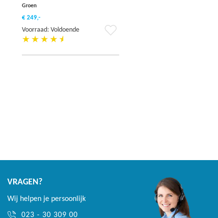
Groen
€ 249,-
Voeg
Voorraad: Voldoende
toe
aan
verlanglijst
VRAGEN?
Wij helpen je persoonlijk
023 - 30 309 00