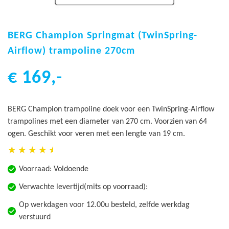
Ga
naar
BERG Champion Springmat (TwinSpring-
het
Airflow) trampoline 270cm
begin
van
€ 169,-
de
afbeeldingen-
gallerij
BERG Champion trampoline doek voor een TwinSpring-Airflow
trampolines met een diameter van 270 cm. Voorzien van 64
ogen. Geschikt voor veren met een lengte van 19 cm.
Voorraad:
Voldoende
Verwachte levertijd(mits op voorraad):
Op werkdagen voor 12.00u besteld, zelfde werkdag
verstuurd