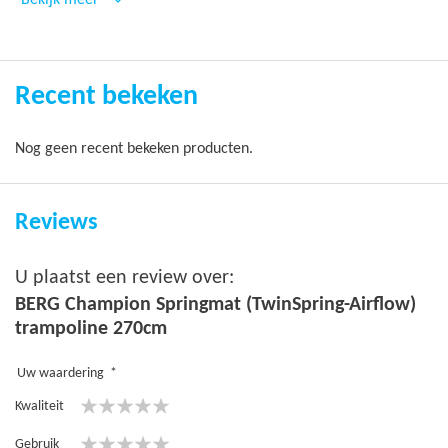
Raadpleeg onze
springmat advieswijzer
voor uitgebreide
instructies of vul het
springmat contactformulier
in voor advies
op maat. Wij willen voorkomen dat u een verkeerde springmat
aanschaft voor uw trampoline.
Recent bekeken
Goed om te weten: het trampoline doek wordt zonder
springveren geleverd.
Nog geen recent bekeken producten.
Reviews
U plaatst een review over:
BERG Champion Springmat (TwinSpring-Airflow)
trampoline 270cm
Uw waardering
Kwaliteit
1
2
3
4
5
Gebruik