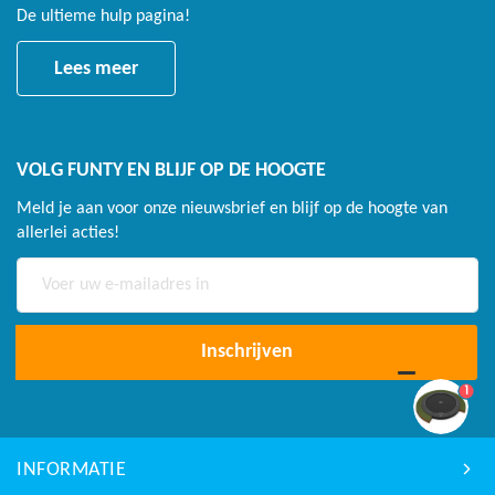
De ultieme hulp pagina!
Lees meer
VOLG FUNTY EN BLIJF OP DE HOOGTE
Meld je aan voor onze nieuwsbrief en blijf op de hoogte van
allerlei acties!
Abonneer
u
op
onze
Inschrijven
nieuwsbrief
1
INFORMATIE