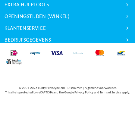
EXTRA HULPTOOLS
OPENINGSTIJDEN (WINKEL)
KLANTENSERVICE
BEDRIJFSGEGEVENS
© 2004-2026
Funty Privacybeleid
|
Disclaimer
|
Algemene voorwaarden
This site is protected by reCAPTCHA and the Google
Privacy Policy
and
Terms of Service
apply.