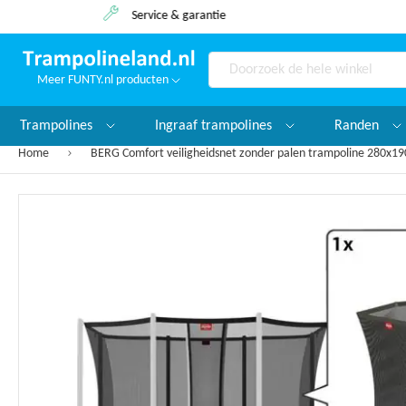
Service & garantie
Meer FUNTY.nl producten
Search
Trampolines
Ingraaf trampolines
Randen
Home
BERG Comfort veiligheidsnet zonder palen trampoline 280x19
Ga
naar
het
einde
van
de
afbeeldingen-
gallerij