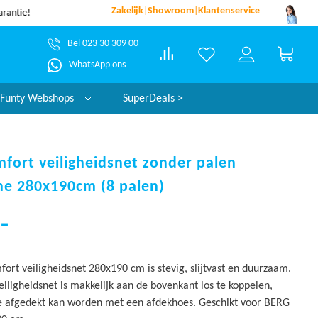
Zakelijk
|
Showroom
|
Klantenservice
dezelfde werkdag verzonden*
garantie!
Bel 023 30 309 00
Winke
WhatsApp ons
Funty Webshops
SuperDeals >
fort veiligheidsnet zonder palen
ne 280x190cm (8 palen)
-
rt veiligheidsnet 280x190 cm is stevig, slijtvast en duurzaam.
iligheidsnet is makkelijk aan de bovenkant los te koppelen,
 afgedekt kan worden met een afdekhoes. Geschikt voor BERG