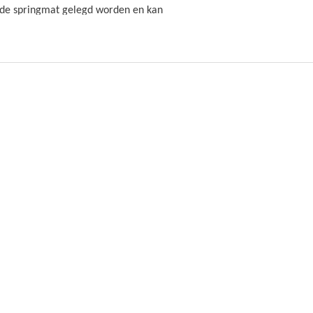
p de springmat gelegd worden en kan
van BERG
lf (zonder palen, beugels en elastieken