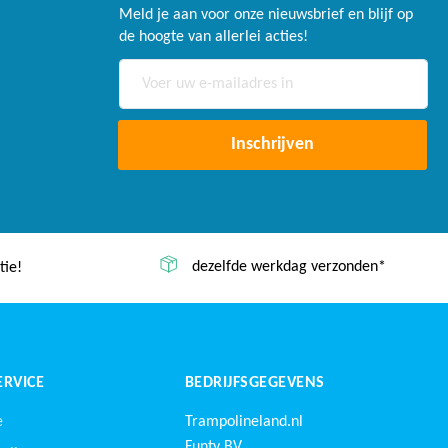
Meld je aan voor onze nieuwsbrief en blijf op
de hoogte van allerlei acties!
Abonneer
u
op
onze
Inschrijven
nieuwsbrief
dezelfde werkdag verzonden*
tie!
RVICE
BEDRIJFSGEGEVENS
e
Trampolineland.nl
Funty BV