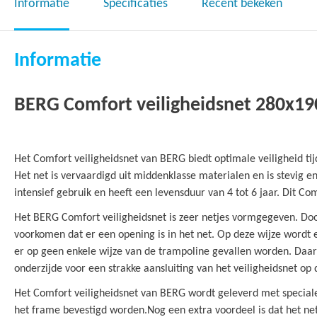
het
Informatie
Specificaties
Recent bekeken
begin
van
de
Informatie
afbeeldingen-
gallerij
BERG Comfort veiligheidsnet 280x1
Het Comfort veiligheidsnet van BERG biedt optimale veiligheid ti
Het net is vervaardigd uit middenklasse materialen en is stevig e
intensief gebruik en heeft een levensduur van 4 tot 6 jaar. Dit Co
Het BERG Comfort veiligheidsnet is zeer netjes vormgegeven. Do
voorkomen dat er een opening is in het net. Op deze wijze wordt 
er op geen enkele wijze van de trampoline gevallen worden. Daar
onderzijde voor een strakke aansluiting van het veiligheidsnet op
Het Comfort veiligheidsnet van BERG wordt geleverd met specia
het frame bevestigd worden.Nog een extra voordeel is dat het ne