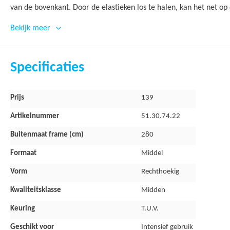
van de bovenkant. Door de elastieken los te halen, kan het net o
de trampoline afgedekt worden met een afdekhoes.
Bekijk meer
Kenmerken Comfort veiligheidsnet 
Specificaties
Geschikt voor intensief gebruik
Veilige hoogte van 180 cm
Meer
Prijs
139
informatie
Voorzien van innovatieve sluisingang
Artikelnummer
51.30.74.22
Geschikt voor de BERG Favorit 280x190 cm
Buitenmaat frame (cm)
280
Garantie
Formaat
Middel
Vorm
Rechthoekig
2 jaar
Kwaliteitsklasse
Midden
Goed om te weten: dit product is uitsluitend het veiligheidsnet ze
Keuring
T.U.V.
etc).
Geschikt voor
Intensief gebruik