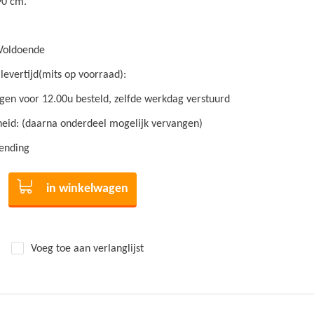
90 cm.
Voldoende
levertijd(mits op voorraad):
en voor 12.00u besteld, zelfde werkdag verstuurd
id: (daarna onderdeel mogelijk vervangen)
zending
in winkelwagen
Voeg toe aan verlanglijst