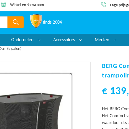
Winkel en showroom
Lage prijs 
sinds 2004
Onderdelen
Accessoires
Merken
0cm (8 palen)
BERG Com
trampoli
€ 139,
Het BERG Comfo
Het Comfort ve
waardoor deze