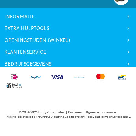
INFORMATIE
EXTRA HULPTOOLS
OPENINGSTIJDEN (WINKEL)
KLANTENSERVICE
BEDRIJFSGEGEVENS
© 2004-2026
Funty Privacybeleid
|
Disclaimer
|
Algemene voorwaarden
This site is protected by reCAPTCHA and the Google
Privacy Policy
and
Terms of Service
apply.