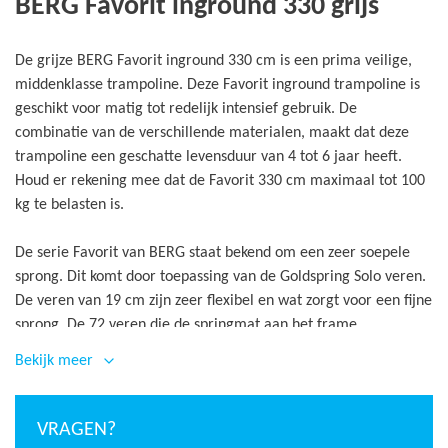
BERG Favorit inground 330 grijs
De grijze BERG Favorit inground 330 cm is een prima veilige,
middenklasse trampoline. Deze Favorit inground trampoline is
geschikt voor matig tot redelijk intensief gebruik. De
combinatie van de verschillende materialen, maakt dat deze
trampoline een geschatte levensduur van 4 tot 6 jaar heeft.
Houd er rekening mee dat de Favorit 330 cm maximaal tot 100
kg te belasten is.
De serie Favorit van BERG staat bekend om een zeer soepele
sprong. Dit komt door toepassing van de Goldspring Solo veren.
De veren van 19 cm zijn zeer flexibel en wat zorgt voor een fijne
sprong. De 72 veren die de springmat aan het frame
bevestigen, zijn voorzien van een gegalvaniseerde zinklaag om
Bekijk meer
roestvorming tegen te gaan. De veren worden hierbij veilig
afgedekt door een brede grijze trampoline rand 38 cm. De rand
is gemaakt van weerbestendig PVC van 0,45 mm dik. De vulling
VRAGEN?
van de rand bestaat uit een schuimvulling van Closed Cell Foam.