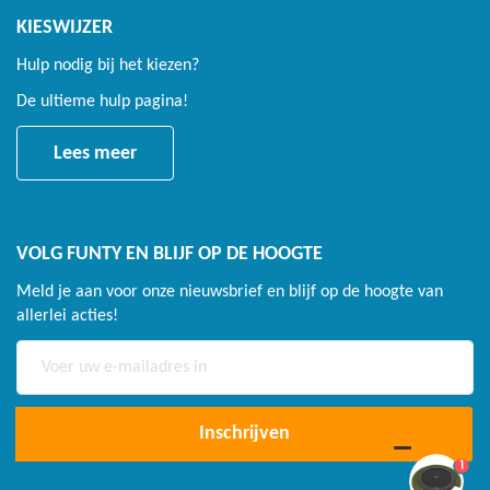
KIESWIJZER
Hulp nodig bij het kiezen?
De ultieme hulp pagina!
Lees meer
VOLG FUNTY EN BLIJF OP DE HOOGTE
Meld je aan voor onze nieuwsbrief en blijf op de hoogte van
allerlei acties!
Abonneer
u
op
onze
Inschrijven
nieuwsbrief
1