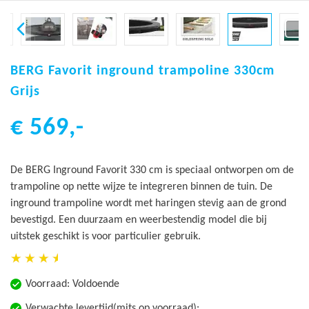
Ga
naar
BERG Favorit inground trampoline 330cm
het
Grijs
begin
van
€ 569,-
de
afbeeldingen-
gallerij
De BERG Inground Favorit 330 cm is speciaal ontworpen om de
trampoline op nette wijze te integreren binnen de tuin. De
inground trampoline wordt met haringen stevig aan de grond
bevestigd. Een duurzaam en weerbestendig model die bij
uitstek geschikt is voor particulier gebruik.
Voorraad:
Voldoende
Verwachte levertijd(mits op voorraad):