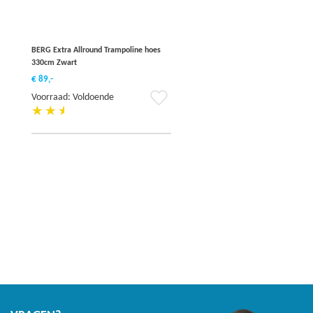
BERG Extra Allround Trampoline hoes
330cm Zwart
€ 89,-
Voeg
Voorraad: Voldoende
toe
aan
verlanglijst