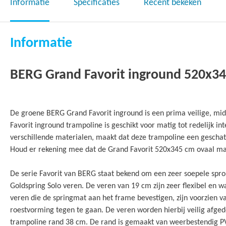
het
Informatie
Specificaties
Recent bekeken
begin
van
de
Informatie
afbeeldingen-
gallerij
BERG Grand Favorit inground 520x34
De groene BERG Grand Favorit inground is een prima veilige, mi
Favorit inground trampoline is geschikt voor matig tot redelijk in
verschillende materialen, maakt dat deze trampoline een geschatt
Houd er rekening mee dat de Grand Favorit 520x345 cm ovaal maxi
De serie Favorit van BERG staat bekend om een zeer soepele spro
Goldspring Solo veren. De veren van 19 cm zijn zeer flexibel en wa
veren die de springmat aan het frame bevestigen, zijn voorzien 
roestvorming tegen te gaan. De veren worden hierbij veilig afge
trampoline rand 38 cm. De rand is gemaakt van weerbestendig PV