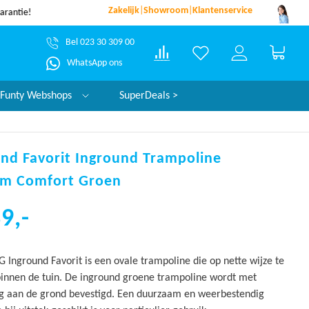
Zakelijk
|
Showroom
|
Klantenservice
dezelfde werkdag verzonden*
garantie!
Bel 023 30 309 00
Winke
WhatsApp ons
Funty Webshops
SuperDeals >
nd Favorit Inground Trampoline
cm Comfort Groen
9,-
Inground Favorit is een ovale trampoline die op nette wijze te
 binnen de tuin. De inground groene trampoline wordt met
ig aan de grond bevestigd. Een duurzaam en weerbestendig