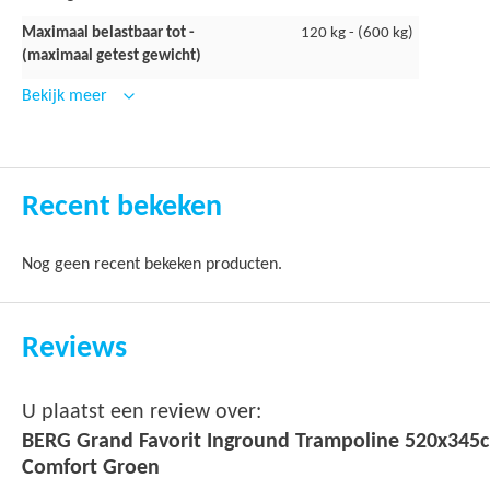
Maximaal belastbaar tot -
120 kg - (600 kg)
Groene trampoline rand
(maximaal getest gewicht)
Bekijk meer
Middenklasse rand gemaakt van PVC bisonyl (0,45 mm dik)
Waterafstotend en kleurvast
Vulling van closed cell PE foam
Recent bekeken
Dikte van 1 cm op de veren oplopend tot 2 cm op het frame
38 cm breed om de veren en het frame veilig af te dekken
Nog geen recent bekeken producten.
Trampoline doek
Reviews
Gemaakt van polypropyleen
U plaatst een review over:
UV bestendig en slijtvast
BERG Grand Favorit Inground Trampoline 520x345
Voorzien van stalen haken om de veren in te spannen
Comfort Groen