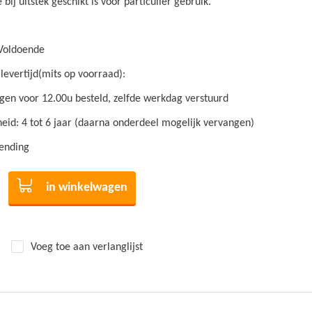
bij uitstek geschikt is voor particulier gebruik.
Voldoende
levertijd(mits op voorraad):
en voor 12.00u besteld, zelfde werkdag verstuurd
id: 4 tot 6 jaar (daarna onderdeel mogelijk vervangen)
zending
in winkelwagen
Voeg toe aan verlanglijst