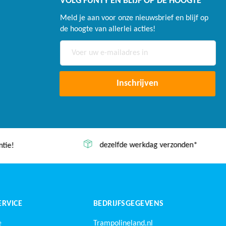
VOLG FUNTY EN BLIJF OP DE HOOGTE
Meld je aan voor onze nieuwsbrief en blijf op
de hoogte van allerlei acties!
Abonneer
u
op
onze
Inschrijven
nieuwsbrief
dezelfde werkdag verzonden*
tie!
RVICE
BEDRIJFSGEGEVENS
e
Trampolineland.nl