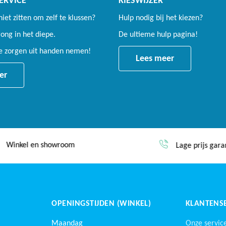
ERVICE
KIESWIJZER
 niet zitten om zelf te klussen?
Hulp nodig bij het kiezen?
ng in het diepe.
De ultieme hulp pagina!
le zorgen uit handen nemen!
Lees meer
er
Winkel en showroom
Lage prijs garan
OPENINGSTIJDEN (WINKEL)
KLANTENSE
Maandag
Onze servic