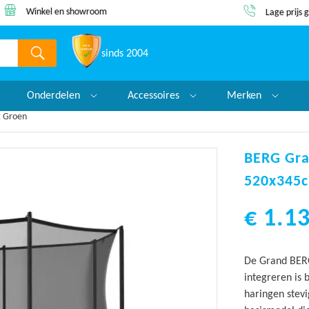
Winkel en showroom
Lage prijs 
sinds 2004
Onderdelen
Accessoires
Merken
t Groen
BERG Gra
520x345
€ 1.13
De Grand BERG 
integreren is
haringen stev