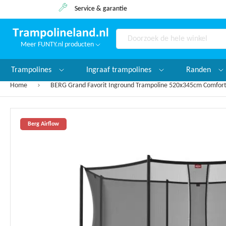
Service & garantie
Meer FUNTY.nl producten
Search
Trampolines
Ingraaf trampolines
Randen
Home
BERG Grand Favorit Inground Trampoline 520x345cm Comfor
Ga
Berg Airflow
naar
het
einde
van
de
afbeeldingen-
gallerij