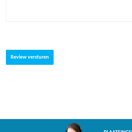
Voorzien van sterke stiksels wat het net extra veilig maakt
Palen zijn van staal en voorzien van foam kussens
Garantie
Frame 5 jaar (na registratie 8 jaar)
Springdoek 2 jaar
Review versturen
Trampoline rand 2 jaar
Veren 2 jaar
Veiligheidsnet 2 jaar