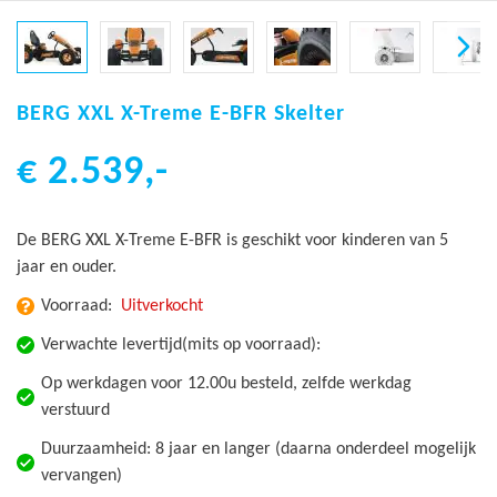
Ga
naar
BERG XXL X-Treme E-BFR Skelter
het
€ 2.539,-
begin
van
de
De BERG XXL X-Treme E-BFR is geschikt voor kinderen van 5
afbeeldingen-
jaar en ouder.
gallerij
Voorraad:
Uitverkocht
Verwachte levertijd(mits op voorraad):
Op werkdagen voor 12.00u besteld, zelfde werkdag
verstuurd
Duurzaamheid: 8 jaar en langer (daarna onderdeel mogelijk
vervangen)