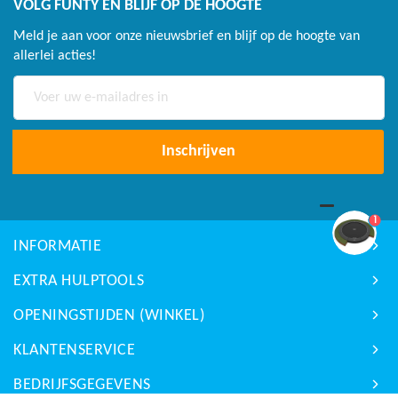
VOLG FUNTY EN BLIJF OP DE HOOGTE
Meld je aan voor onze nieuwsbrief en blijf op de hoogte van
allerlei acties!
Abonneer
u
op
onze
Inschrijven
nieuwsbrief
1
INFORMATIE
EXTRA HULPTOOLS
OPENINGSTIJDEN (WINKEL)
KLANTENSERVICE
BEDRIJFSGEGEVENS