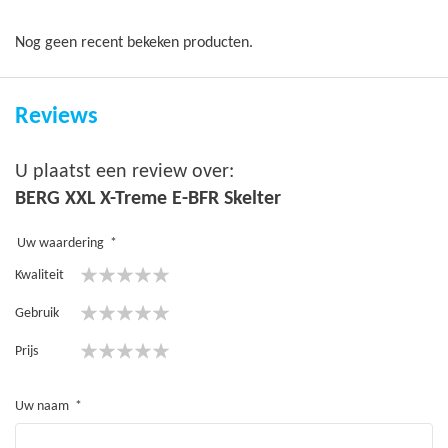
Nog geen recent bekeken producten.
Reviews
U plaatst een review over:
BERG XXL X-Treme E-BFR Skelter
Uw waardering
Kwaliteit
1
2
3
4
5
Gebruik
star
stars
stars
stars
stars
1
2
3
4
5
Prijs
star
stars
stars
stars
stars
1
2
3
4
5
star
stars
stars
stars
stars
Uw naam