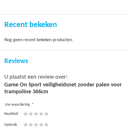
Recent bekeken
Nog geen recent bekeken producten.
Reviews
U plaatst een review over:
Game On Sport veiligheidsnet zonder palen voor
trampoline 366cm
Uw waardering
Kwaliteit
1
2
3
4
5
Gebruik
star
stars
stars
stars
stars