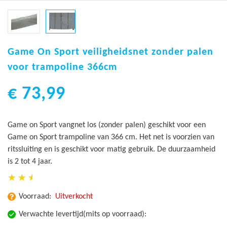
Ga
naar
Game On Sport veiligheidsnet zonder palen
het
voor trampoline 366cm
begin
van
€ 73,99
de
afbeeldingen-
gallerij
Game on Sport vangnet los (zonder palen) geschikt voor een
Game on Sport trampoline van 366 cm. Het net is voorzien van
ritssluiting en is geschikt voor matig gebruik. De duurzaamheid
is 2 tot 4 jaar.
Voorraad:
Uitverkocht
Verwachte levertijd(mits op voorraad):