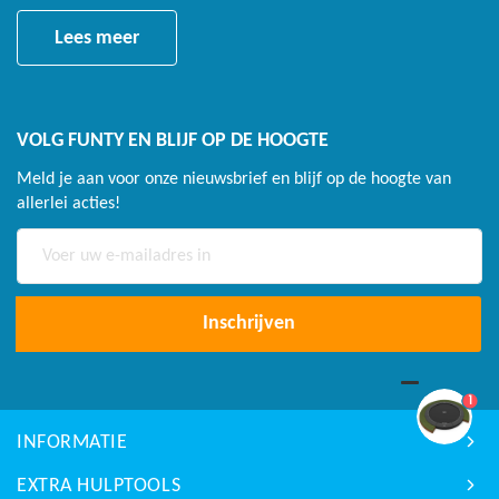
Lees meer
VOLG FUNTY EN BLIJF OP DE HOOGTE
Meld je aan voor onze nieuwsbrief en blijf op de hoogte van
allerlei acties!
Abonneer
u
op
onze
Inschrijven
nieuwsbrief
1
INFORMATIE
EXTRA HULPTOOLS