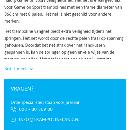
huidig Game on Sport veiligheidsnet. Het net is enkel geschikt
voor Game on Sport trampolines met een frame diameter van
366 cm met 8 palen. Het net is niet geschikt voor andere
merken.
Het trampoline vangnet biedt extra veiligheid tijdens het
springen. Het net wordt door de rechte palen fraai op spanning
gehouden. Doordat het net strak over het randkussen
gespannen is, kan de springer op geen enkele wijze van de
trampoline vallen. Het net is voorzien van een L-vormige
ritssluiting wat de toegang tot de trampoline erg gemakkelijk
Bekijk meer
maakt. Door de fijnmazigheid in het veiligheidsnet is het
bovendien mogelijk om de springer goed in het zicht te houden.
Met ongeveer 20 minuten heeft u uw veiligheidsnet vervangen
VRAGEN?
en kan er weer veilig gesprongen worden op de trampoline.
Onze specialisten staan voor je klaar
Game On Sport veiligheidsnet
023 - 30 309 00
trampoline 366 cm
INFO@TRAMPOLINELAND.NL