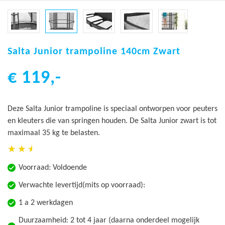
Ga
naar
Salta Junior trampoline 140cm Zwart
het
€ 119,-
begin
van
de
Deze Salta Junior trampoline is speciaal ontworpen voor peuters
afbeeldingen-
en kleuters die van springen houden. De Salta Junior zwart is tot
gallerij
maximaal 35 kg te belasten.
Voorraad:
Voldoende
Verwachte levertijd(mits op voorraad):
1 a 2 werkdagen
Duurzaamheid: 2 tot 4 jaar (daarna onderdeel mogelijk