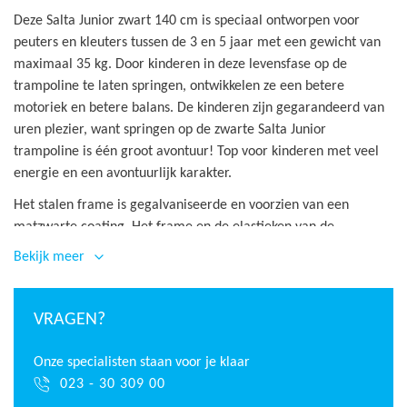
Deze Salta Junior zwart 140 cm is speciaal ontworpen voor
peuters en kleuters tussen de 3 en 5 jaar met een gewicht van
maximaal 35 kg. Door kinderen in deze levensfase op de
trampoline te laten springen, ontwikkelen ze een betere
motoriek en betere balans. De kinderen zijn gegarandeerd van
uren plezier, want springen op de zwarte Salta Junior
trampoline is één groot avontuur! Top voor kinderen met veel
energie en een avontuurlijk karakter.
Het stalen frame is gegalvaniseerde en voorzien van een
matzwarte coating. Het frame en de elastieken van de
trampoline zijn afgedekt met een veilige beschermrand. Deze
Bekijk meer
rand beschermd niet alleen de onderdelen maar met name de
kleine kinderen. Door de veiligheidsrand kunnen handen of
voeten niet tussen de elastieken verstrikt raken.
VRAGEN?
De Salta Junior zwart is voorzien van springelastieken en een
Onze specialisten staan voor je klaar
kleine springmat. De vering van de trampoline is zodanig
023 - 30 309 00
afgesteld dat deze optimaal en comfortabel springt voor deze