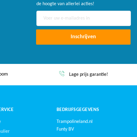
de hoogte van allerlei acties!
Abonneer
u
op
onze
Inschrijven
nieuwsbrief
dezelfde werkdag verzonden*
tie!
RVICE
BEDRIJFSGEGEVENS
e
Trampolineland.nl
Funty BV
ulier