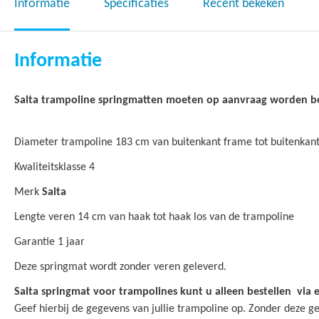
het
Informatie
Specificaties
Recent bekeken
begin
van
de
Informatie
afbeeldingen-
gallerij
Salta trampoline springmatten moeten op aanvraag worden b
Diameter trampoline 183 cm van buitenkant frame tot buitenkan
Kwaliteitsklasse 4
Merk
Salta
Lengte veren 14 cm van haak tot haak los van de trampoline
Garantie 1 jaar
Deze springmat wordt zonder veren geleverd.
Salta springmat voor trampolines kunt u alleen bestellen via 
Geef hierbij de gegevens van jullie trampoline op. Zonder deze 