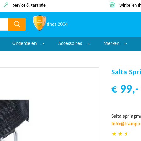
Winkel en showroom
Lage prijs 
sinds 2004
Onderdelen
Accessoires
Merken
Salta Sp
€ 99,-
Salta
springm
info@trampol