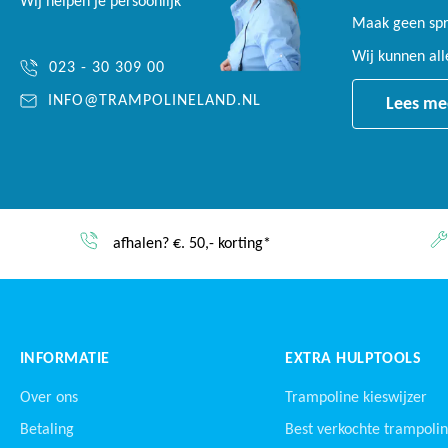
Wij helpen je persoonlijk
Maak geen spro
Wij kunnen al
023 - 30 309 00
INFO@TRAMPOLINELAND.NL
Lees me
Service & garantie
INFORMATIE
EXTRA HULPTOOLS
Over ons
Trampoline kieswijzer
Betaling
Best verkochte trampoli