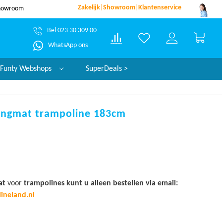
Zakelijk
|
Showroom
|
Klantenservice
dezelfde werkdag verzonden*
garantie!
Bel 023 30 309 00
Winke
WhatsApp ons
Funty Webshops
SuperDeals >
ringmat trampoline 183cm
at
voor
trampolines
kunt u alleen bestellen via email:
ineland.nl