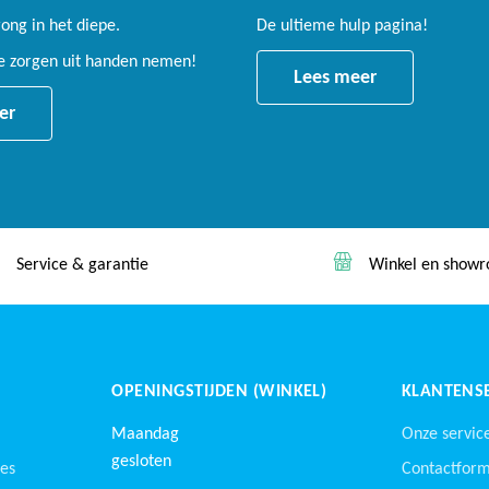
ng in het diepe.
De ultieme hulp pagina!
le zorgen uit handen nemen!
Lees meer
er
Winkel en showroom
Lage prijs garan
OPENINGSTIJDEN (WINKEL)
KLANTENSE
Maandag
Onze servic
gesloten
nes
Contactform