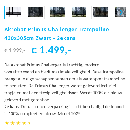
Ga
naar
Akrobat Primus Challenger Trampoline
het
430x305cm Zwart - 2ekans
begin
€ 1.499,-
van
€ 1.999,-
de
afbeeldingen-
De Akrobat Primus Challenger is krachtig, modern,
gallerij
vooruitstrevend en biedt maximale veiligheid. Deze trampoline
brengt alle eigenschappen samen om als ware sport trampoline
te benutten. De Primus Challenger wordt geleverd inclusief
trapje en met een stevig veiligheidsnet. Wordt 100% als nieuw
geleverd met garantioe.
2e kans: De kartonnen verpakking is licht beschadigd de inhoud
is 100% compleet en nieuw. Model 2025