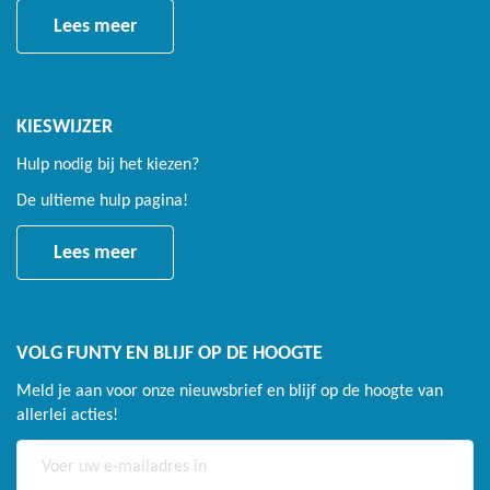
Lange en soepele veren
Lees meer
Van staal voorzien van een thermisch verzinkte laag
In totaal 104 veren met een lengte van 21,5 cm
KIESWIJZER
De combinatie van het aantal veren en de lengte zorgt voor
Hulp nodig bij het kiezen?
een heerlijke, soepele en hoge sprong
De ultieme hulp pagina!
Veiligheidsnet
Lees meer
Extra veiligheid tijdens het springen
Voorzien van ingang met overlap
VOLG FUNTY EN BLIJF OP DE HOOGTE
Met rechte stevige palen, voorzien van zachte foam en PVC
Meld je aan voor onze nieuwsbrief en blijf op de hoogte van
Garantie
allerlei acties!
Frame levenslang
Abonneer
u
Springdoek 3 jaar