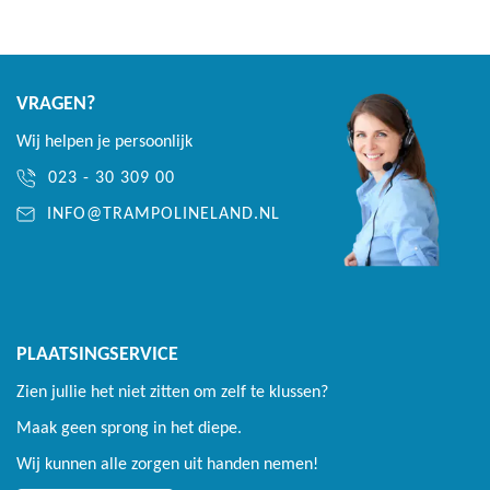
Rand klappert niet op de veren tijdens het springen!
Innovatief trampoline doek
VRAGEN?
AkroVentSport springdoek die 70% lucht door laat
Wij helpen je persoonlijk
Optimale luchtcirculatie tijdens het springen
023 - 30 309 00
Verlengd doek die de veren afdekt
INFO@TRAMPOLINELAND.NL
Door de structuur en coating scheurt het doek niet verder bij
een gaatje
Extra zwaar frame
PLAATSINGSERVICE
Dubbel uitgevoerd frame voor intensief gebruik
Zien jullie het niet zitten om zelf te klussen?
Grote diameter van 4,5 cm met een wanddikte van 2 mm
Maak geen sprong in het diepe.
90 cm hoog frame die op het maaiveld geplaatst wordt
Wij kunnen alle zorgen uit handen nemen!