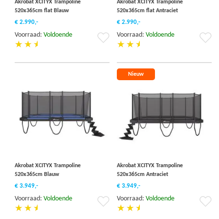
Akrobat XCITYX Trampoline
Akrobat XCITYX Trampoline
520x365cm flat Blauw
520x365cm flat Antraciet
€ 2.990,-
€ 2.990,-
Voorraad:
Voldoende
Voorraad:
Voldoende
Voeg
Vo
toe
to
aan
aa
verlanglijst
ver
Nieuw
Akrobat XCITYX Trampoline
Akrobat XCITYX Trampoline
520x365cm Blauw
520x365cm Antraciet
€ 3.949,-
€ 3.949,-
Voorraad:
Voldoende
Voorraad:
Voldoende
Voeg
Vo
toe
to