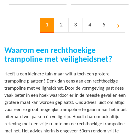
aan
aa
verlanglijst
ver
Pagina
U lees momenteel pagina
Pagina
Pagina
Pagina
Pagina
1
2
3
4
5
Pagina
Volgen
Waarom een rechthoekige
trampoline met veiligheidsnet?
Heeft u een kleinere tuin maar wilt u toch een grotere
trampoline plaatsen? Denk dan eens aan een rechthoekige
trampoline met veiligheidsnet. Door de vormgeving past deze
vaak beter in een hoek waardoor er in de meeste gevallen een
grotere maat kan worden geplaatst. Ons advies luidt om altijd
voor een zo groot mogelijke trampoline te gaan maar het moet
uiteraard wel passen én veilig zijn. Houdt daarom ook altijd
rekening met een vrije ruimte om de rechthoekige trampoline
met net. Het advies hierin is ongeveer 50cm rondom vrij te