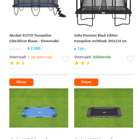
Akrobat XCITYX Trampoline
Salta Premium Black Edition
520x365cm Blauw - Showmodel
trampoline rechthoek 305x214 cm
€ 2.500,-
€ 3.949,-
€ 729,-
Voorraad:
1 op voorraad
Voorraad:
Voldoende
Voeg
Vo
toe
to
aan
aa
verlanglijst
ver
Nieuw
Nieuw