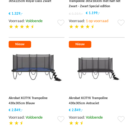
305x225cm Royal Class Zwart
Trampoline 305x183cm met half net
Zwart - Zwart Special edition
€ 1.199,-
€ 1.329,-
€ 1.314,-
Voorraad:
Voldoende
Voorraad:
1 op voorraad
Voeg
Vo
toe
to
aan
aa
verlanglijst
ver
Nieuw
Nieuw
Akrobat XCITYX Trampoline
Akrobat XCITYX Trampoline
430x305cm Blauw
430x305cm Antraciet
€ 2.849,-
€ 2.849,-
Voorraad:
Voldoende
Voorraad:
Voldoende
Voeg
Vo
toe
to