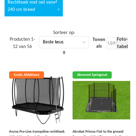
Rechthoek met net vanaf
240 cm breed
Sorteer op
Producten
1
-
Foto-
Tonen
Lijst
als
12
van
56
tabel
Van
hoog
naar
laag
Gratis Afdekhoes
Akrovent Springmat
sorteren
Avyna Pro-Line trampoline rechthoek
Akrobat Primus Flat to the ground