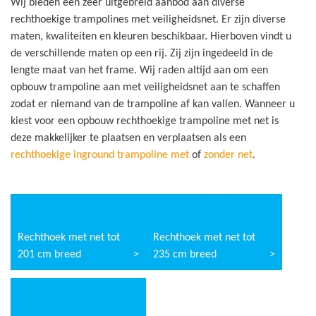
Wij bieden een zeer uitgebreid aanbod aan diverse
rechthoekige trampolines met veiligheidsnet. Er zijn diverse
maten, kwaliteiten en kleuren beschikbaar. Hierboven vindt u
de verschillende maten op een rij. Zij zijn ingedeeld in de
lengte maat van het frame. Wij raden altijd aan om een
opbouw trampoline aan met veiligheidsnet aan te schaffen
zodat er niemand van de trampoline af kan vallen. Wanneer u
kiest voor een opbouw rechthoekige trampoline met net is
deze makkelijker te plaatsen en verplaatsen als een
rechthoekige inground trampoline met
of
zonder net
.
Rechthoek met net tot
Rechthoek met net tot
201 cm breed
235 cm breed