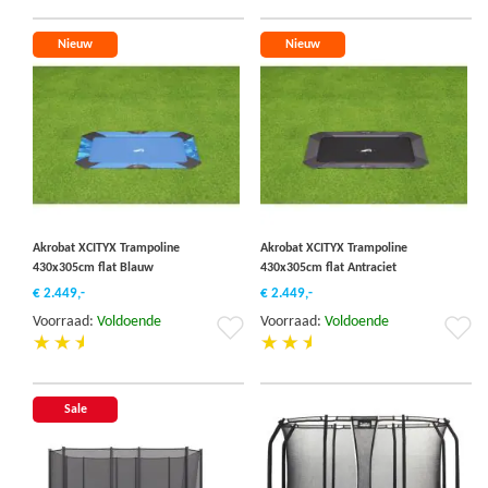
aan
aa
verlanglijst
ver
Nieuw
Nieuw
Akrobat XCITYX Trampoline
Akrobat XCITYX Trampoline
430x305cm flat Blauw
430x305cm flat Antraciet
€ 2.449,-
€ 2.449,-
Voorraad:
Voldoende
Voorraad:
Voldoende
Voeg
Vo
toe
to
aan
aa
verlanglijst
ver
Sale