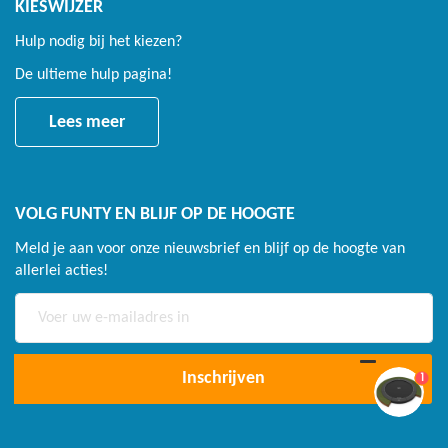
KIESWIJZER
Hulp nodig bij het kiezen?
De ultieme hulp pagina!
Lees meer
VOLG FUNTY EN BLIJF OP DE HOOGTE
Meld je aan voor onze nieuwsbrief en blijf op de hoogte van
allerlei acties!
Abonneer
u
op
onze
1
Inschrijven
nieuwsbrief