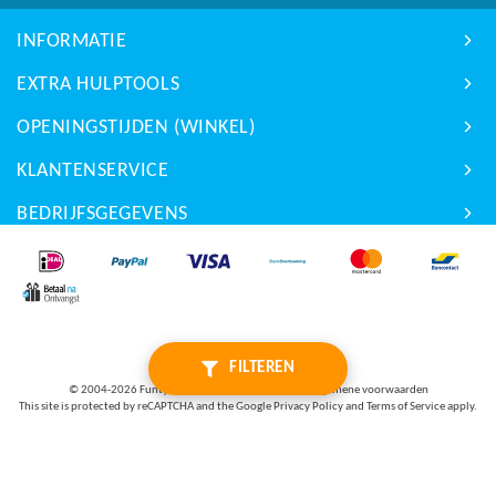
INFORMATIE
EXTRA HULPTOOLS
OPENINGSTIJDEN (WINKEL)
KLANTENSERVICE
BEDRIJFSGEGEVENS
FILTEREN
© 2004-2026
Funty Privacybeleid
|
Disclaimer
|
Algemene voorwaarden
This site is protected by reCAPTCHA and the Google
Privacy Policy
and
Terms of Service
apply.