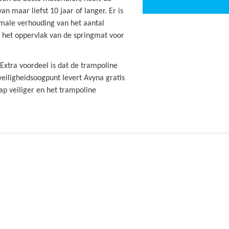
 maar liefst 10 jaar of langer. Er is
male verhouding van het aantal
n het oppervlak van de springmat voor
Extra voordeel is dat de trampoline
veiligheidsoogpunt levert Avyna gratis
ap veiliger en het trampoline
leverd met een veiligheidsnet. Het
mpoline zelf. Door de gebogen palen
cten. Daarnaast zorgt de innovatieve
ijft. Hierdoor kan er nooit van de