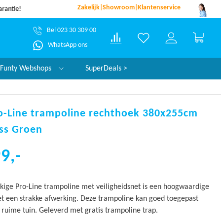
Zakelijk
|
Showroom
|
Klantenservice
Sinds 2004
g verzonden*
Bel 023 30 309 00
Winke
WhatsApp ons
Funty Webshops
SuperDeals >
o-Line trampoline rechthoek 380x255cm
ass Groen
9,-
kige Pro-Line trampoline met veiligheidsnet is een hoogwaardige
t een strakke afwerking. Deze trampoline kan goed toegepast
ruime tuin. Geleverd met gratis trampoline trap.