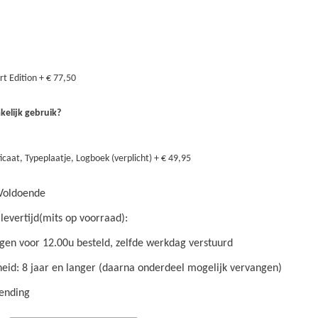
rt Edition
+
€ 77,50
kelijk gebruik?
ficaat, Typeplaatje, Logboek (verplicht)
+
€ 49,95
Voldoende
levertijd(mits op voorraad):
en voor 12.00u besteld, zelfde werkdag verstuurd
id: 8 jaar en langer (daarna onderdeel mogelijk vervangen)
zending