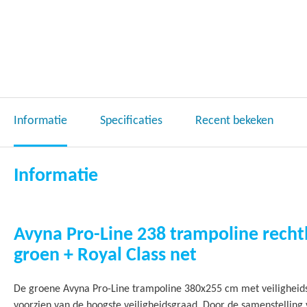
gallerij
Informatie
Specificaties
Recent bekeken
Informatie
Avyna Pro-Line 238 trampoline rech
groen + Royal Class net
De groene Avyna Pro-Line trampoline 380x255 cm met veiligheidsn
voorzien van de hoogste veiligheidsgraad. Door de samenstelling 