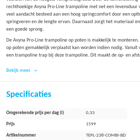
rechthoekige Avyna Pro-Line trampoline met net een levensduur van
veel aandacht besteed aan een hoog springcomfort door een opti
springveren en de lengte ervan. Daarnaast zorgt het materiaal e
een goede sprong.
De Avyna Pro-Line trampoline op poten is makkelijk te monteren. 
op poten gemakkelijk verplaatst kan worden indien nodig. Vanuit 
een trampoline trap bij deze trampoline. Dit maakt de op- en afst
springen makkelijker toegankelijk.
Bekijk meer
Voor optimale veiligheid, wordt de Avyna Pro-Line 380x255 cm ge
net voldoet aan alle Europese veiligheidsnormen. Evenals de tra
rond het veiligheidsnet, kan men zich niet bezeren aan deze obje
Specificaties
overlappende toegang ervoor dat het net in zijn geheel gesloten bl
trampoline afgevallen worden.
Meer
Omgerekende prijs per dag (i)
0,33
informatie
Trampoline rand
Prijs
1599
Artikelnummer
TEPL-238-COMBI-BD
Hoogwaardig randkussen voor optimale veiligheid