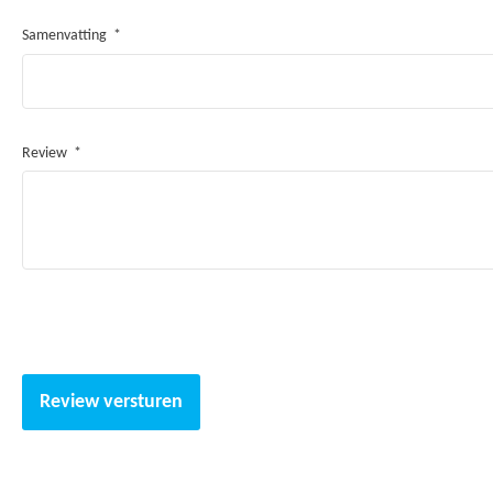
De trampoline is afkomstig van een Nederlands bedrijf Avyna
Samenvatting
De trampoline rand zorgt voor totale afdekking van frame en
veiligheid
Garantie
Review
Frame levenslang 25+
Springmat 3 jaar
Randkussen 3 jaar
Veren 10 jaar
Review versturen