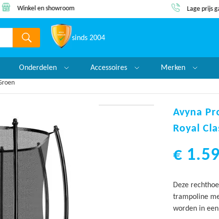
dezelfde werkda
Lage prijs garantie!
sinds 2004
Onderdelen
Accessoires
Merken
Groen
Avyna Pr
Royal Cl
€ 1.59
Deze rechthoe
trampoline me
worden in een 