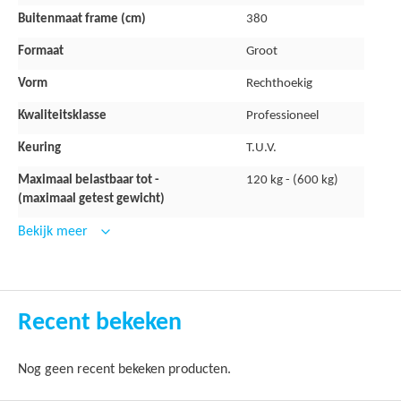
Buitenmaat frame (cm)
De waterafstotende rand is gemaakt van PVC met een dikte 
380
De vulling bestaat uit zogenoemde closed cell foam van 2,5 c
Formaat
Groot
De trampoline rand is 40 cm breed om de trampoline veren net
Vorm
Rechthoekig
Kwaliteitsklasse
Professioneel
Trampoline doek
Keuring
T.U.V.
Extra sterk springdoek gemaakt van permatron
Maximaal belastbaar tot -
120 kg - (600 kg)
(maximaal getest gewicht)
Voorzien van stalen bevestigingshaken met een kunststof afdek
Bekijk meer
Frame
Het frame bestaat uit staal en is dubbel thermisch gegalvanis
Recent bekeken
Makkelijke montage en stevige basis
Nog geen recent bekeken producten.
Veren