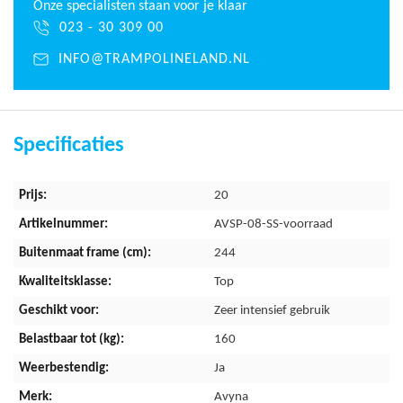
Onze specialisten staan voor je klaar
halen. Meet de lengte op van uiteinde haak tot en uiteinde haak
023 - 30 309 00
in niet gespannen toestand.
INFO@TRAMPOLINELAND.NL
Deze Pro-Line Sport Edition veren passen doorgaans op ronde
244 cm trampolines
Specificaties
Meer
20
informatie
AVSP-08-SS-voorraad
244
Top
Zeer intensief gebruik
160
Ja
Avyna