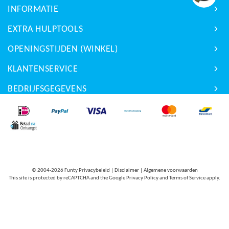
INFORMATIE
EXTRA HULPTOOLS
OPENINGSTIJDEN (WINKEL)
KLANTENSERVICE
BEDRIJFSGEGEVENS
© 2004-2026
Funty Privacybeleid
|
Disclaimer
|
Algemene voorwaarden
This site is protected by reCAPTCHA and the Google
Privacy Policy
and
Terms of Service
apply.