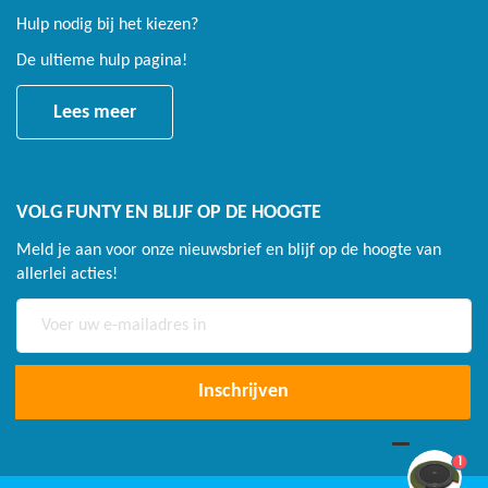
Hulp nodig bij het kiezen?
De ultieme hulp pagina!
Lees meer
VOLG FUNTY EN BLIJF OP DE HOOGTE
Meld je aan voor onze nieuwsbrief en blijf op de hoogte van
allerlei acties!
Abonneer
u
op
onze
Inschrijven
nieuwsbrief
1