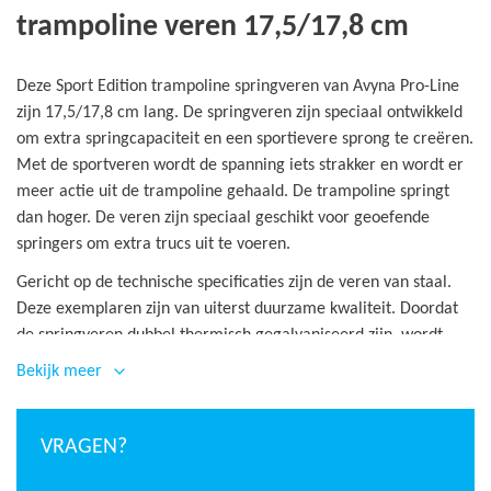
trampoline veren 17,5/17,8 cm
Deze Sport Edition trampoline springveren van Avyna Pro-Line
zijn 17,5/17,8 cm lang. De springveren zijn speciaal ontwikkeld
om extra springcapaciteit en een sportievere sprong te creëren.
Met de sportveren wordt de spanning iets strakker en wordt er
meer actie uit de trampoline gehaald. De trampoline springt
dan hoger. De veren zijn speciaal geschikt voor geoefende
springers om extra trucs uit te voeren.
Gericht op de technische specificaties zijn de veren van staal.
Deze exemplaren zijn van uiterst duurzame kwaliteit. Doordat
de springveren dubbel thermisch gegalvaniseerd zijn, wordt
roestvorming zoveel mogelijk voorkomen. De 17,5/17,8 cm
Bekijk meer
springveren zorgen voor een soepele sprong en gaan 10 jaar en
langer mee.
VRAGEN?
Om de juiste lengte van uw trampoline veren te bepalen,
adviseren wij om een huidige veer los van de trampoline te