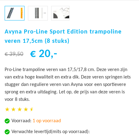
Ga
naar
Avyna Pro-Line Sport Edition trampoline
het
veren 17,5cm (8 stuks)
begin
€ 20,-
van
€ 39,50
de
afbeeldingen-
Pro-Line trampoline veren van 17,5/17,8 cm. Deze veren zijn
gallerij
van extra hoge kwaliteit en extra dik. Deze veren springen iets
stugger dan reguliere veren van Avyna voor een sportievere
sprong en extra uitdaging. Let op, de prijs van deze veren is
voor 8 stuks.
Voorraad:
1 op voorraad
Verwachte levertijd(mits op voorraad):