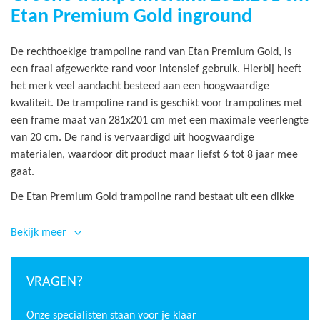
Etan Premium Gold inground
De rechthoekige trampoline rand van Etan Premium Gold, is
een fraai afgewerkte rand voor intensief gebruik. Hierbij heeft
het merk veel aandacht besteed aan een hoogwaardige
kwaliteit. De trampoline rand is geschikt voor trampolines met
een frame maat van 281x201 cm met een maximale veerlengte
van 20 cm. De rand is vervaardigd uit hoogwaardige
materialen, waardoor dit product maar liefst 6 tot 8 jaar mee
gaat.
De Etan Premium Gold trampoline rand bestaat uit een dikke
buitenlaag van 0,6 mm PVC. De rand is 3 cm dik en volledig met
schuim gevuld tot aan de naden. Hierdoor is het groene
Bekijk meer
randkussen overal gelijkmatig gevuld en bevat deze geen
kieren. De inground trampoline rand is 25 cm breed en voorzien
VRAGEN?
van een extra strook aan de binnenkant die de veren strak
afdekt. Deze aspecten geven de groene beschermrand een
Onze specialisten staan voor je klaar
strakke afwerking en biedt extra veiligheid. Springers kunnen