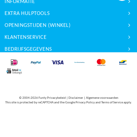
INFORMATIE
EXTRA HULPTOOLS
OPENINGSTIJDEN (WINKEL)
KLANTENSERVICE
BEDRIJFSGEGEVENS
© 2004-2026
Funty Privacybeleid
|
Disclaimer
|
Algemene voorwaarden
This site is protected by reCAPTCHA and the Google
Privacy Policy
and
Terms of Service
apply.