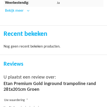
Ja
Extra zware kwaliteit PVC
Bekijk meer
Zeer brede beschermrand van 34 cm
Extra stevige stiknaad
Levensduur is 6 tot 8 jaar
Recent bekeken
Garantie
Nog geen recent bekeken producten.
5 jaar garantie
Reviews
U plaatst een review over:
Etan Premium Gold inground trampoline rand
281x201cm Groen
Uw waardering