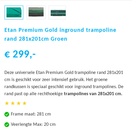
Ga
naar
Etan Premium Gold inground trampoline
het
rand 281x201cm Groen
begin
van
€ 299,-
de
afbeeldingen-
gallerij
Deze universele Etan Premium Gold trampoline rand 281x201
cm is geschikt voor zeer intensief gebruik. Het groene
randkussen is speciaal geschikt voor inground trampolines. De
rand past op alle rechthoekige
trampolines van 281x201 cm.
Frame maat: 281 cm
Veerlengte Max: 20 cm