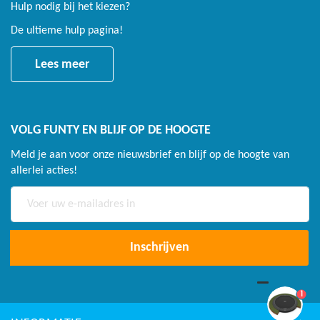
Hulp nodig bij het kiezen?
De ultieme hulp pagina!
Lees meer
VOLG FUNTY EN BLIJF OP DE HOOGTE
Meld je aan voor onze nieuwsbrief en blijf op de hoogte van
allerlei acties!
Abonneer
u
op
onze
Inschrijven
nieuwsbrief
1